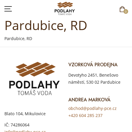
0
Pardubice, RD
Pardubice, RD
VZORKOVÁ PRODEJNA
Devotyho 2451, Benešovo
náměstí, 530 02 Pardubice
ANDREA MARKOVÁ
obchod@podlahy-pce.cz
Blato 104, Mikulovice
+420 604 285 237
IČ: 74286064
info@podlahy-pce.cz