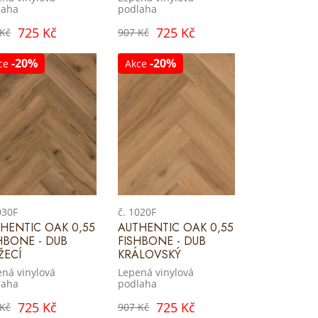
laha
podlaha
725 Kč
725 Kč
 Kč
907 Kč
-20%
-20%
ce
Akce
030F
č. 1020F
HENTIC OAK 0,55
AUTHENTIC OAK 0,55
HBONE - DUB
FISHBONE - DUB
ŽECÍ
KRÁLOVSKÝ
ná vinylová
Lepená vinylová
laha
podlaha
725 Kč
725 Kč
 Kč
907 Kč