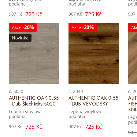
podlaha
podlaha
pod
725 Kč
725 Kč
907 Kč
907 Kč
907
-20%
-20%
Akce
Akce
Ak
Novinka
č. 5020
č. 2040
č. 2
AUTHENTIC OAK 0,55
AUTHENTIC OAK 0,55
AUT
- Dub Šlechtický 5020
- DUB VÉVODSKÝ
FIS
KNÍ
Lepená vinylová
Lepená vinylová
podlaha
podlaha
Lepe
pod
725 Kč
725 Kč
907 Kč
907 Kč
907