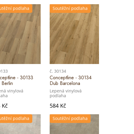
utěžní podlaha
Soutěžní podlaha
0133
č. 30134
ceptline - 30133
Conceptline - 30134
Berlin
Dub Barcelona
ná vinylová
Lepená vinylová
laha
podlaha
 Kč
584 Kč
utěžní podlaha
Soutěžní podlaha