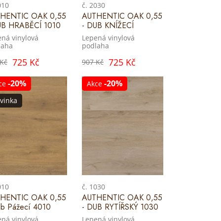
010
č. 2030
HENTIC OAK 0,55
AUTHENTIC OAK 0,55
UB HRABĚCÍ 1010
- DUB KNÍŽECÍ
ná vinylová
Lepená vinylová
laha
podlaha
725 Kč
725 Kč
 Kč
907 Kč
-20%
-20%
ce
Akce
vinka
010
č. 1030
HENTIC OAK 0,55
AUTHENTIC OAK 0,55
ub Pážecí 4010
- DUB RYTÍŘSKÝ 1030
ná vinylová
Lepená vinylová