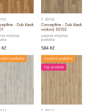
0101
č. 30102
eptline - Dub klasik
Conceptline - Dub klasik
01
voskový 30102
ná vinylová
Lepená vinylová
laha
podlaha
 Kč
584 Kč
utěžní podlaha
Soutěžní podlaha
Top produkt
0112
č. 30111