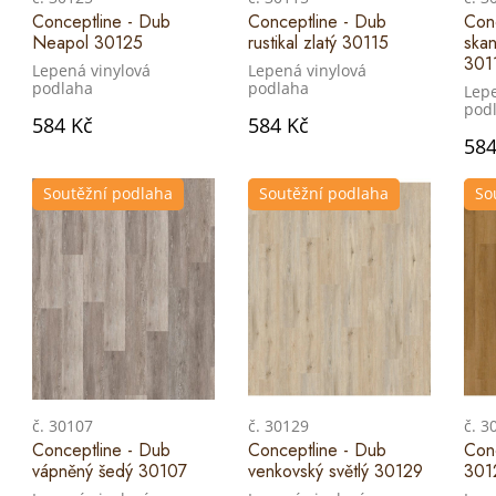
Conceptline - Dub
Conceptline - Dub
Con
Neapol 30125
rustikal zlatý 30115
skan
301
Lepená vinylová
Lepená vinylová
podlaha
podlaha
Lepe
pod
584 Kč
584 Kč
584
Soutěžní podlaha
Soutěžní podlaha
So
č. 30107
č. 30129
č. 3
Conceptline - Dub
Conceptline - Dub
Conc
vápněný šedý 30107
venkovský světlý 30129
301