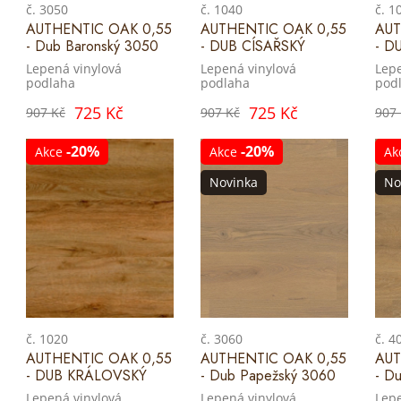
č. 3050
č. 1040
č. 1
AUTHENTIC OAK 0,55
AUTHENTIC OAK 0,55
AUT
- Dub Baronský 3050
- DUB CÍSAŘSKÝ
- D
Lepená vinylová
Lepená vinylová
Lepe
podlaha
podlaha
pod
725 Kč
725 Kč
907 Kč
907 Kč
907
-20%
-20%
Akce
Akce
Ak
Novinka
No
č. 1020
č. 3060
č. 4
AUTHENTIC OAK 0,55
AUTHENTIC OAK 0,55
AUT
- DUB KRÁLOVSKÝ
- Dub Papežský 3060
- D
Lepená vinylová
Lepená vinylová
Lepe