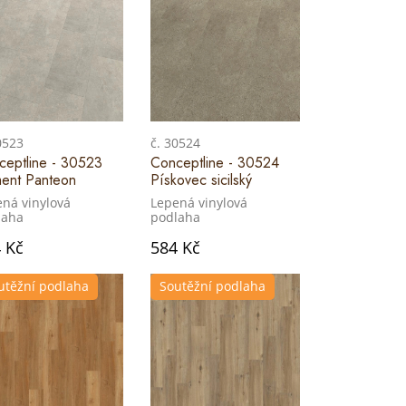
0523
č. 30524
ceptline - 30523
Conceptline - 30524
ent Panteon
Pískovec sicilský
ná vinylová
Lepená vinylová
laha
podlaha
 Kč
584 Kč
utěžní podlaha
Soutěžní podlaha