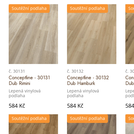
Soutěžní podlaha
Soutěžní podlaha
So
č. 30131
č. 30132
č. 3
Conceptline - 30131
Conceptline - 30132
Con
Dub Rimini
Dub Hamburk
Dub 
Lepená vinylová
Lepená vinylová
Lepe
podlaha
podlaha
pod
584 Kč
584 Kč
584
Soutěžní podlaha
Soutěžní podlaha
So