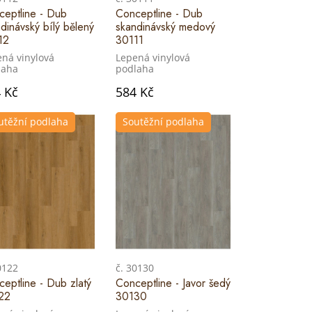
ceptline - Dub
Conceptline - Dub
dinávský bílý bělený
skandinávský medový
12
30111
ná vinylová
Lepená vinylová
laha
podlaha
 Kč
584 Kč
utěžní podlaha
Soutěžní podlaha
0122
č. 30130
eptline - Dub zlatý
Conceptline - Javor šedý
22
30130