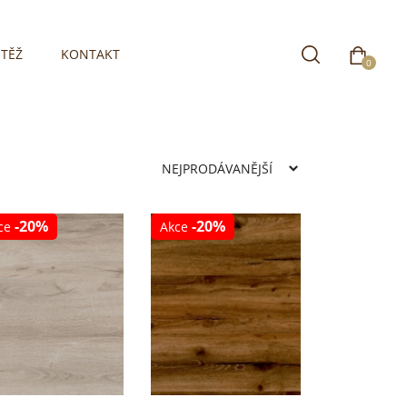
TĚŽ
KONTAKT
0
-20%
-20%
ce
Akce