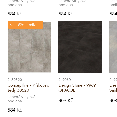
Lepená vinylová
Lepená vinylová
Lepe
podlaha
podlaha
pod
584 Kč
584 Kč
584
Soutěžní podlaha
č. 30520
č. 9969
č. 9
Conceptline - Pískovec
Design Stone - 9969
Des
šedý 30520
OPAQUE
Sab
Lepená vinylová
903 Kč
903
podlaha
584 Kč