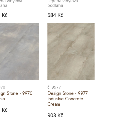
ná vinylová
Lepená vinylová
laha
podlaha
 Kč
584 Kč
970
č. 9977
ign Stone - 9970
Design Stone - 9977
bia
Industrie Concrete
Cream
 Kč
903 Kč