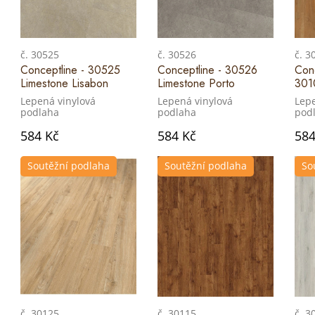
č. 30525
č. 30526
č. 3
Conceptline - 30525
Conceptline - 30526
Conc
Limestone Lisabon
Limestone Porto
301
Lepená vinylová
Lepená vinylová
Lepe
podlaha
podlaha
pod
584 Kč
584 Kč
584
Soutěžní podlaha
Soutěžní podlaha
So
č. 30125
č. 30115
č. 3