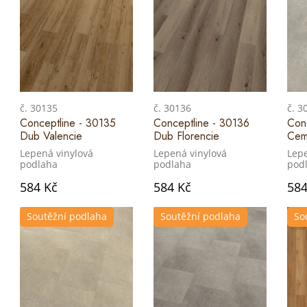
č. 30135
č. 30136
č. 3
Conceptline - 30135
Conceptline - 30136
Con
Dub Valencie
Dub Florencie
Cem
Lepená vinylová
Lepená vinylová
Lepe
podlaha
podlaha
pod
584 Kč
584 Kč
584
Soutěžní podlaha
Soutěžní podlaha
So