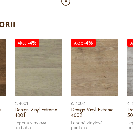
ORII
-4%
-4%
Akce
Akce
A
č. 4001
č. 4002
č.
e
Design Vinyl Extreme
Design Vinyl Extreme
De
4001
4002
50
Lepená vinylová
Lepená vinylová
Le
podlaha
podlaha
po