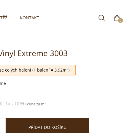
TĚŽ
KONTAKT
0
Vinyl Extreme 3003
2
e celých balení (1 balení = 3.92m
)
dne
 Kč bez DPH)
2
cena za m
PŘÍDAT DO KOŠÍKU