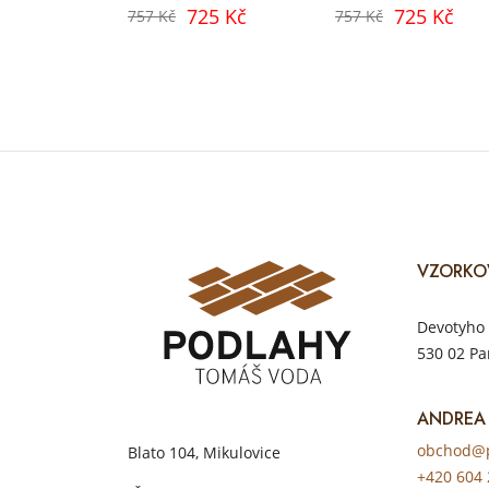
725 Kč
725 Kč
757 Kč
757 Kč
VZORKO
Devotyho 
530 02 Pa
ANDREA
obchod@p
Blato 104, Mikulovice
+420 604 