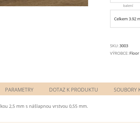
balení
Celkem
3.92
SKU:
3003
VÝROBCE:
Floor
PARAMETRY
DOTAZ K PRODUKTU
SOUBORY K
šťkou 2,5 mm s nášlapnou vrstvou 0,55 mm.