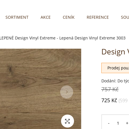
SORTIMENT
AKCE
CENÍK
REFERENCE
SOU
LEPENÉ
Design Vinyl Extreme - Lepená
Design Vinyl Extreme 3003
Design 
Prodej pouz
Dodání: Do tý
757 Kč
725 Kč
(599
-
+