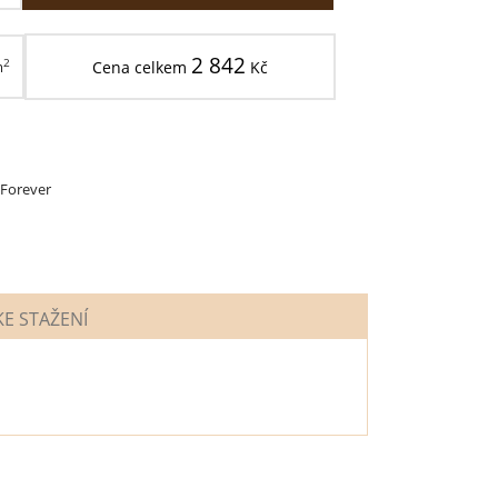
2 842
2
m
Cena celkem
Kč
 Forever
E STAŽENÍ