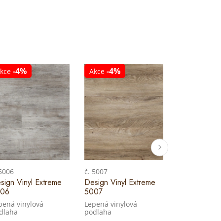
-4%
-4%
-4%
kce
Akce
Akce
 5006
č. 5007
č. 5008
sign Vinyl Extreme
Design Vinyl Extreme
Design Vinyl
06
5007
5008
pená vinylová
Lepená vinylová
Lepená vinyl
dlaha
podlaha
podlaha