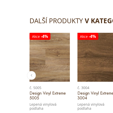
DALŠÍ PRODUKTY
V KATEG
-4%
-4%
Akce
Akce
č. 5005
č. 3004
Design Vinyl Extreme
Design Vinyl Extrem
5005
3004
Lepená vinylová
Lepená vinylová
podlaha
podlaha