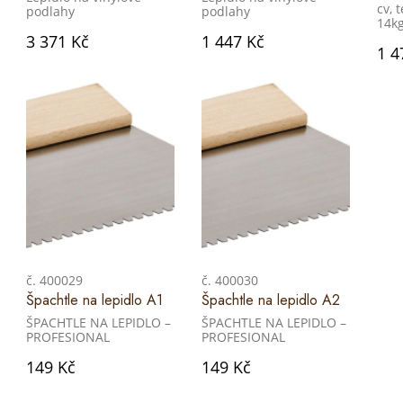
cv, 
podlahy
podlahy
14k
3 371 Kč
1 447 Kč
1 4
č. 400029
č. 400030
Špachtle na lepidlo A1
Špachtle na lepidlo A2
ŠPACHTLE NA LEPIDLO –
ŠPACHTLE NA LEPIDLO –
PROFESIONAL
PROFESIONAL
149 Kč
149 Kč