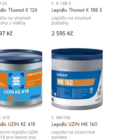
 126
č. K 188 E
dlo Thomsit K 126
Lepidlo Thomsit K 188 E
dlo na vinylové
Lepidlo na vinylové
ahy s vlákny
podlahy
97 Kč
2 595 Kč
E 418
č. MK160
idlo UZIN KE 418
Lepidlo UZIN MK 160
erzní lepidlo UZIN
Lepidlo na vícevrstvé
18 pro lepení pvc,
parkety