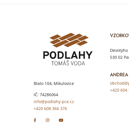
VZORKO
Devotyho 
530 02 Pa
ANDREA
obchod@p
Blato 104, Mikulovice
+420 604 
IČ: 74286064
info@podlahy-pce.cz
+420 608 366 376