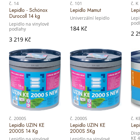
č. 14
č. 101
č. K
Lepidlo - Schönox
Lepidlo Mamut
Lepi
Durocoll 14 kg
Univerzální lepidlo
Lepi
podl
Lepidlo na vinylové
184 Kč
podlahy
2 2
3 219 Kč
č. 2000S
č. 2000S
č. K
Lepidlo UZIN KE
Lepidlo UZIN KE
Lep
2000S 14 Kg
2000S 5Kg
Disp
KE 4
Lepidlo na vinylové
Lepidlo na vinylové