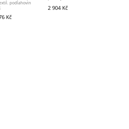
textil. podlahovin
2 904 Kč
g
76 Kč