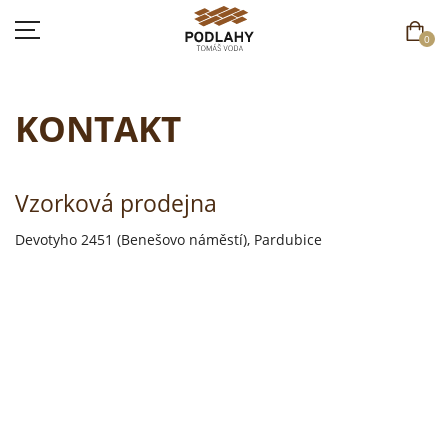
0
KONTAKT
DOMŮ
Vzorková prodejna
SORTIMENT
Devotyho 2451 (Benešovo náměstí), Pardubice
AKCE
CENÍK
REFERENCE
SOUTĚŽ
KONTAKT