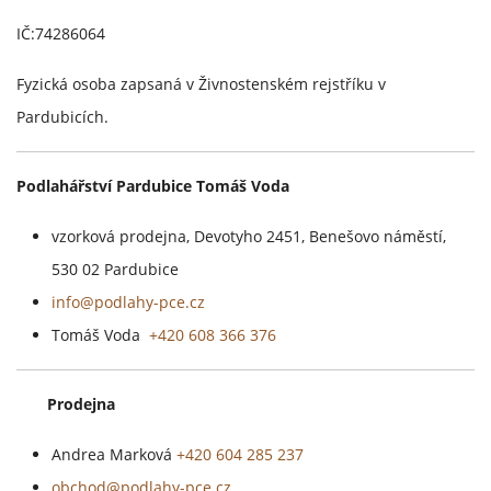
IČ:74286064
Fyzická osoba zapsaná v Živnostenském rejstříku v
Pardubicích.
Podlahářství Pardubice Tomáš Voda
vzorková prodejna, Devotyho 2451, Benešovo náměstí,
530 02 Pardubice
info@podlahy-pce.cz
Tomáš Voda
+420 608 366 376
Prodejna
Andrea Marková
+420 604 285 237
obchod@podlahy-pce.cz