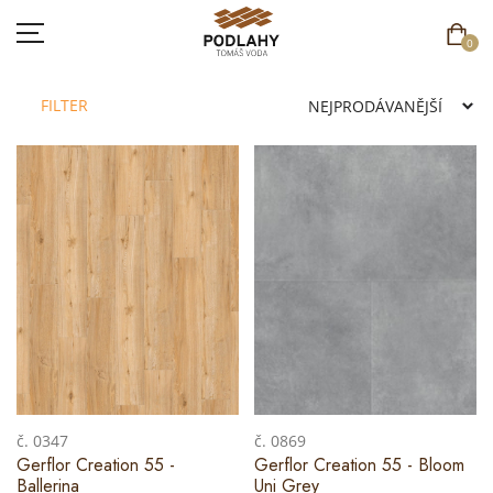
0
FILTER
DOMŮ
SORTIMENT
AKCE
CENÍK
REFERENCE
SOUTĚŽ
č. 0347
č. 0869
Gerflor Creation 55 -
Gerflor Creation 55 - Bloom
KONTAKT
Ballerina
Uni Grey