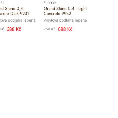
931
č. 9932
nd Stone 0,4 -
Grand Stone 0,4 - Light
crete Dark 9931
Concrete 9932
lová podlaha lepená
Vinylová podlaha lepená
688 Kč
688 Kč
 Kč
750 Kč