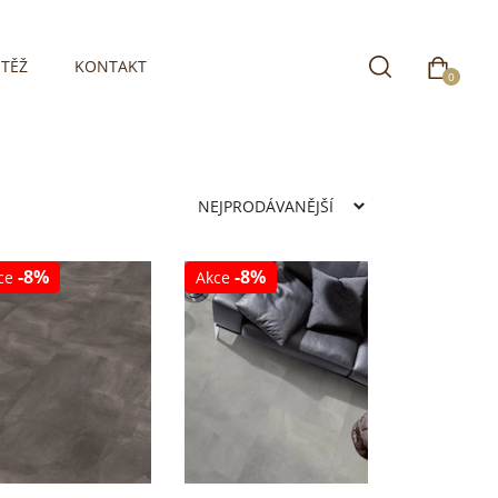
TĚŽ
KONTAKT
0
-8%
-8%
ce
Akce