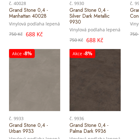
č. 40028
č. 9930
č. 9
Grand Stone 0,4 -
Grand Stone 0,4 -
Gra
Manhattan 40028
Silver Dark Metallic
Con
9930
Vinylová podlaha lepená
Viny
Vinylová podlaha lepená
688 Kč
750 Kč
750
688 Kč
750 Kč
-8%
-8%
Akce
Akce
č. 9933
č. 9936
Grand Stone 0,4 -
Grand Stone 0,4 -
Urban 9933
Palma Dark 9936
Vinylová podlaha lepená
Vinylová podlaha lepená