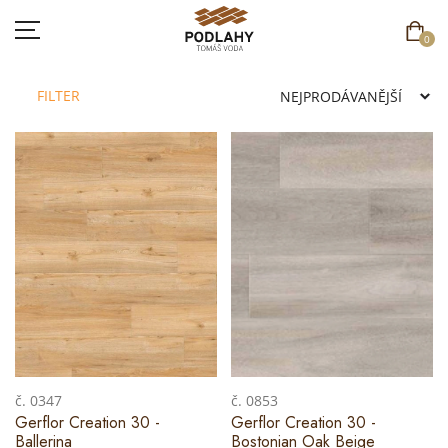
0
FILTER
DOMŮ
SORTIMENT
AKCE
CENÍK
REFERENCE
SOUTĚŽ
č. 0347
č. 0853
Gerflor Creation 30 -
Gerflor Creation 30 -
KONTAKT
Ballerina
Bostonian Oak Beige