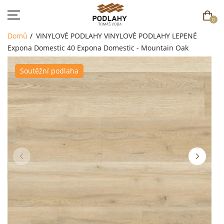
0
Domů
VINYLOVÉ PODLAHY
VINYLOVÉ PODLAHY LEPENÉ
Expona Domestic 40
Expona Domestic - Mountain Oak
Soutěžní podlaha
DOMŮ
SORTIMENT
AKCE
CENÍK
REFERENCE
SOUTĚŽ
KONTAKT