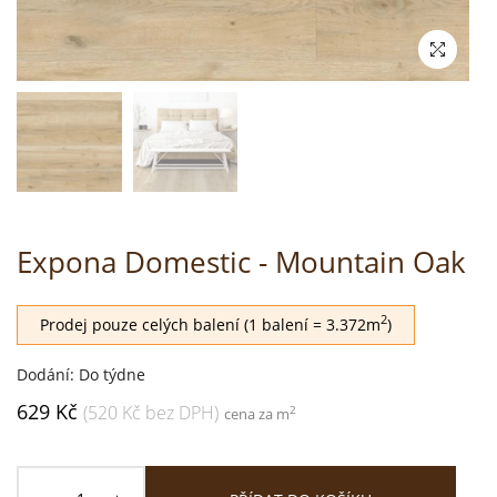
Expona Domestic - Mountain Oak
2
Prodej pouze celých balení (1 balení = 3.372m
)
Dodání: Do týdne
629 Kč
(520 Kč bez DPH)
2
cena za m