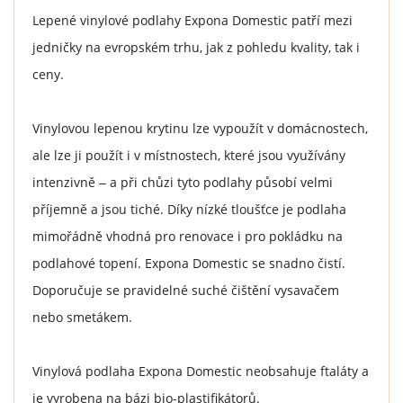
Lepené vinylové podlahy Expona Domestic patří mezi
jedničky na evropském trhu, jak z pohledu kvality, tak i
ceny.
Vinylovou lepenou krytinu lze vypoužít v domácnostech,
ale lze ji použít i v místnostech, které jsou využívány
intenzivně ‒ a při chůzi tyto podlahy působí velmi
příjemně a jsou tiché. Díky nízké tloušťce je podlaha
mimořádně vhodná pro renovace i pro pokládku na
podlahové topení. Expona Domestic se snadno čistí.
Doporučuje se pravidelné suché čištění vysavačem
nebo smetákem.
Vinylová podlaha Expona Domestic neobsahuje ftaláty a
je vyrobena na bázi bio-plastifikátorů.