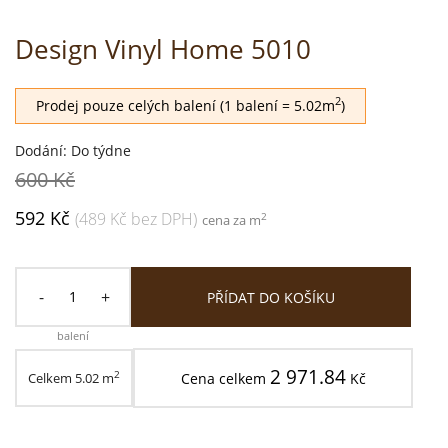
Design Vinyl Home 5010
2
Prodej pouze celých balení (1 balení = 5.02m
)
Dodání: Do týdne
600 Kč
592 Kč
(489 Kč bez DPH)
2
cena za m
-
+
PŘÍDAT DO KOŠÍKU
balení
2 971.84
2
Celkem
5.02
m
Cena celkem
Kč