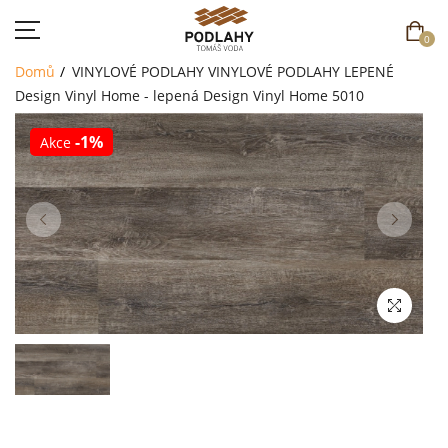
0
Domů
VINYLOVÉ PODLAHY
VINYLOVÉ PODLAHY LEPENÉ
Design Vinyl Home - lepená
Design Vinyl Home 5010
-1%
Akce
DOMŮ
SORTIMENT
AKCE
CENÍK
REFERENCE
SOUTĚŽ
KONTAKT