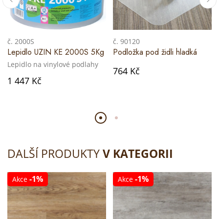
č. 2000S
č. 90120
Lepidlo UZIN KE 2000S 5Kg
Podložka pod židli hladká
Lepidlo na vinylové podlahy
764 Kč
1 447 Kč
DALŠÍ PRODUKTY
V KATEGORII
-1%
-1%
Akce
Akce