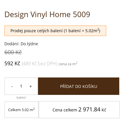
Design Vinyl Home 5009
2
Prodej pouze celých balení (1 balení = 5.02m
)
Dodání: Do týdne
600 Kč
592 Kč
(489 Kč bez DPH)
2
cena za m
-
+
PŘÍDAT DO KOŠÍKU
balení
2 971.84
2
Celkem
5.02
m
Cena celkem
Kč