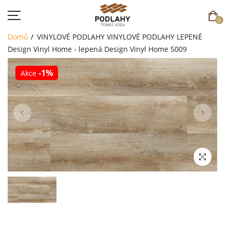
0
Domů
VINYLOVÉ PODLAHY
VINYLOVÉ PODLAHY LEPENÉ
Design Vinyl Home - lepená
Design Vinyl Home 5009
-1%
Akce
DOMŮ
SORTIMENT
AKCE
CENÍK
REFERENCE
SOUTĚŽ
KONTAKT