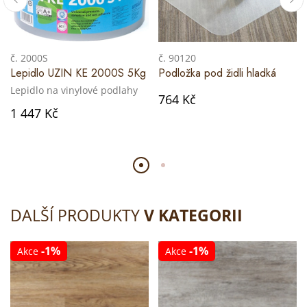
č. 2000S
č. 90120
Lepidlo UZIN KE 2000S 5Kg
Podložka pod židli hladká
Lepidlo na vinylové podlahy
764 Kč
1 447 Kč
DALŠÍ PRODUKTY
V KATEGORII
-1%
-1%
Akce
Akce