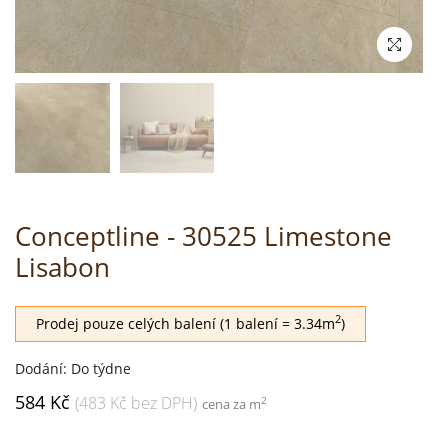
Conceptline - 30525 Limestone
Lisabon
2
Prodej pouze celých balení (1 balení = 3.34m
)
Dodání: Do týdne
584 Kč
(483 Kč bez DPH)
2
cena za m