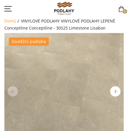
0
Domů
VINYLOVÉ PODLAHY
VINYLOVÉ PODLAHY LEPENÉ
Conceptline
Conceptline - 30525 Limestone Lisabon
Soutěžní podlaha
DOMŮ
SORTIMENT
AKCE
CENÍK
REFERENCE
SOUTĚŽ
KONTAKT