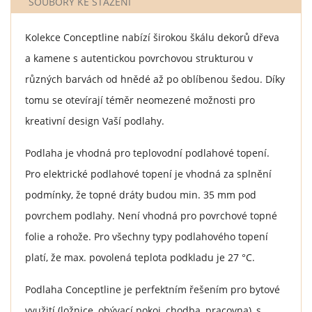
SOUBORY KE STAŽENÍ
Kolekce Conceptline nabízí širokou škálu dekorů dřeva
a kamene s autentickou povrchovou strukturou v
různých barvách od hnědé až po oblíbenou šedou. Díky
tomu se otevírají téměr neomezené možnosti pro
kreativní design Vaší podlahy.
Podlaha je vhodná pro teplovodní podlahové topení.
Pro elektrické podlahové topení je vhodná za splnění
podmínky, že topné dráty budou min. 35 mm pod
povrchem podlahy. Není vhodná pro povrchové topné
folie a rohože. Pro všechny typy podlahového topení
platí, že max. povolená teplota podkladu je 27 °C.
Podlaha Conceptline je perfektním řešením pro bytové
využití (ložnice, obývací pokoj, chodba, pracovna), s