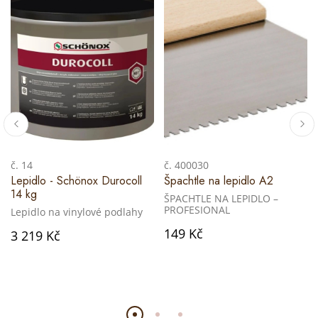
č. 14
č. 400030
Lepidlo - Schönox Durocoll
Špachtle na lepidlo A2
14 kg
ŠPACHTLE NA LEPIDLO –
PROFESIONAL
Lepidlo na vinylové podlahy
149 Kč
3 219 Kč