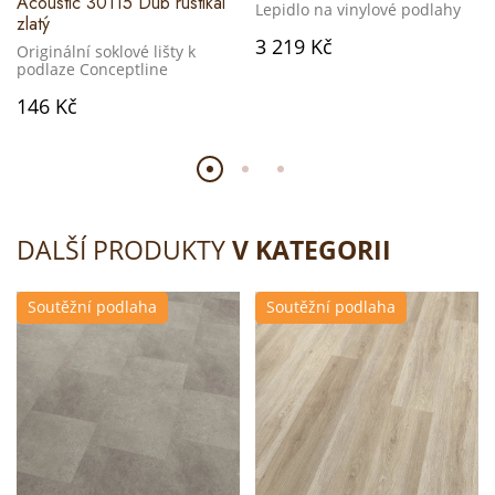
Acoustic 30115 Dub rustikal
Lepidlo na vinylové podlahy
zlatý
3 219 Kč
Originální soklové lišty k
podlaze Conceptline
146 Kč
DALŠÍ PRODUKTY
V KATEGORII
Soutěžní podlaha
Soutěžní podlaha