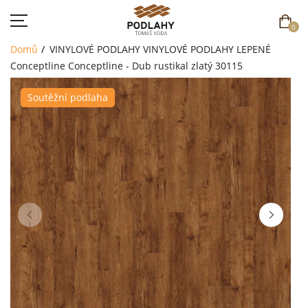
0
Domů
VINYLOVÉ PODLAHY
VINYLOVÉ PODLAHY LEPENÉ
Conceptline
Conceptline - Dub rustikal zlatý 30115
Soutěžní podlaha
DOMŮ
SORTIMENT
AKCE
CENÍK
REFERENCE
SOUTĚŽ
KONTAKT