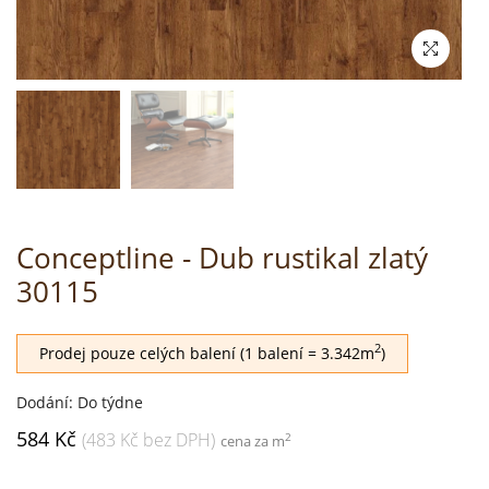
Conceptline - Dub rustikal zlatý
30115
2
Prodej pouze celých balení (1 balení = 3.342m
)
Dodání: Do týdne
584 Kč
(483 Kč bez DPH)
2
cena za m