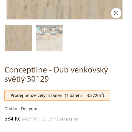
Conceptline - Dub venkovský
světlý 30129
2
Prodej pouze celých balení (1 balení = 3.372m
)
Dodání: Do týdne
584 Kč
(483 Kč bez DPH)
2
cena za m