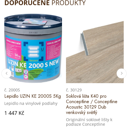
DOPORUČENÉ
PRODUKTY
č. 2000S
č. 30129
Lepidlo UZIN KE 2000S 5Kg
Soklová lišta K40 pro
Conceptline / Conceptline
Lepidlo na vinylové podlahy
Acoustic 30129 Dub
venkovský světlý
1 447 Kč
Originální soklové lišty k
podlaze Conceptline