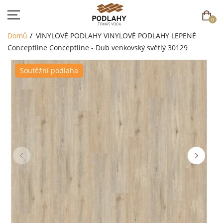
0
Domů
VINYLOVÉ PODLAHY
VINYLOVÉ PODLAHY LEPENÉ
Conceptline
Conceptline - Dub venkovský světlý 30129
Soutěžní podlaha
DOMŮ
SORTIMENT
AKCE
CENÍK
REFERENCE
SOUTĚŽ
KONTAKT