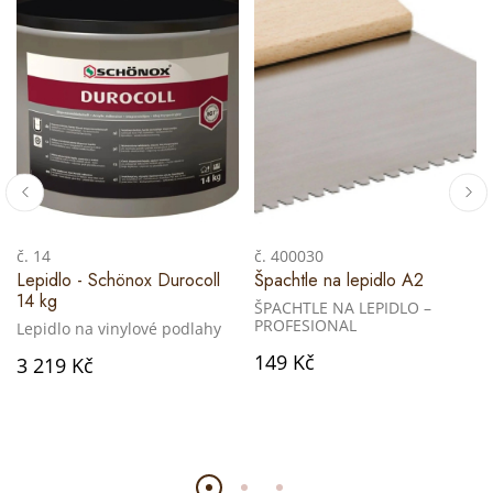
č. 14
č. 400030
Lepidlo - Schönox Durocoll
Špachtle na lepidlo A2
14 kg
ŠPACHTLE NA LEPIDLO –
PROFESIONAL
Lepidlo na vinylové podlahy
149 Kč
3 219 Kč