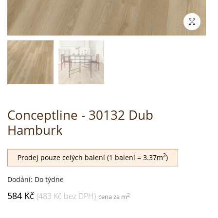
Conceptline - 30132 Dub
Hamburk
2
Prodej pouze celých balení (1 balení = 3.37m
)
Dodání: Do týdne
584 Kč
(483 Kč bez DPH)
2
cena za m