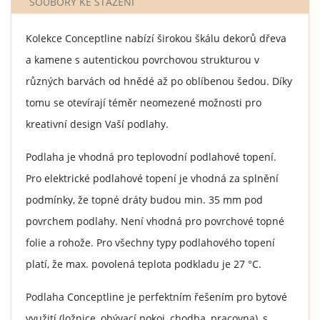
SOUBORY KE STAŽENÍ
Kolekce Conceptline nabízí širokou škálu dekorů dřeva
a kamene s autentickou povrchovou strukturou v
různých barvách od hnědé až po oblíbenou šedou. Díky
tomu se otevírají téměr neomezené možnosti pro
kreativní design Vaší podlahy.
Podlaha je vhodná pro teplovodní podlahové topení.
Pro elektrické podlahové topení je vhodná za splnění
podmínky, že topné dráty budou min. 35 mm pod
povrchem podlahy. Není vhodná pro povrchové topné
folie a rohože. Pro všechny typy podlahového topení
platí, že max. povolená teplota podkladu je 27 °C.
Podlaha Conceptline je perfektním řešením pro bytové
využití (ložnice, obývací pokoj, chodba, pracovna), s