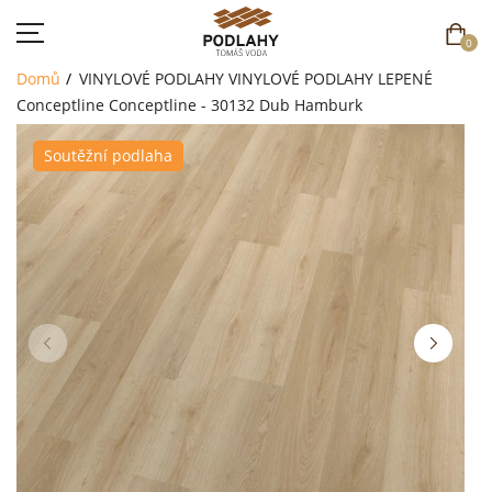
0
Domů
VINYLOVÉ PODLAHY
VINYLOVÉ PODLAHY LEPENÉ
Conceptline
Conceptline - 30132 Dub Hamburk
Soutěžní podlaha
DOMŮ
SORTIMENT
AKCE
CENÍK
REFERENCE
SOUTĚŽ
KONTAKT