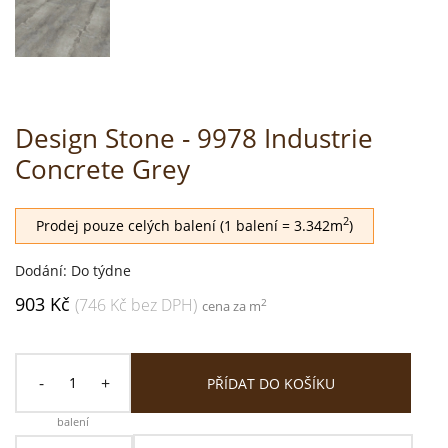
Design Stone - 9978 Industrie
Concrete Grey
2
Prodej pouze celých balení (1 balení = 3.342m
)
Dodání: Do týdne
903 Kč
(746 Kč bez DPH)
2
cena za m
-
+
PŘÍDAT DO KOŠÍKU
balení