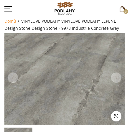
0
Domů
VINYLOVÉ PODLAHY
VINYLOVÉ PODLAHY LEPENÉ
Design Stone
Design Stone - 9978 Industrie Concrete Grey
DOMŮ
SORTIMENT
AKCE
CENÍK
REFERENCE
SOUTĚŽ
KONTAKT