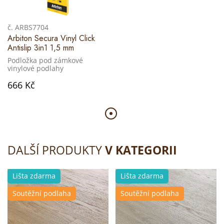
č. ARBS7704
Arbiton Secura Vinyl Click
Antislip 3in1 1,5 mm
Podložka pod zámkové
vinylové podlahy
666 Kč
DALŠÍ PRODUKTY
V KATEGORII
Lišta zdarma
Lišta zdarma
Soutěžní podlaha
Soutěžní podlaha