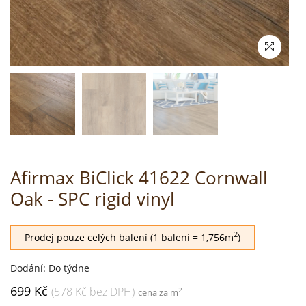
Afirmax BiClick 41622 Cornwall
Oak - SPC rigid vinyl
2
Prodej pouze celých balení (1 balení = 1,756m
)
Dodání: Do týdne
699 Kč
(578 Kč bez DPH)
2
cena za m