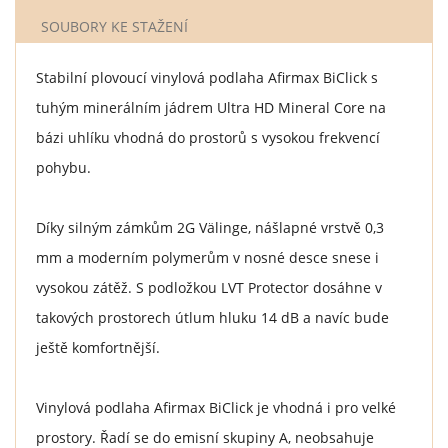
SOUBORY KE STAŽENÍ
Stabilní plovoucí vinylová podlaha Afirmax BiClick s
tuhým minerálním jádrem Ultra HD Mineral Core na
bázi uhlíku vhodná do prostorů s vysokou frekvencí
pohybu.
Díky silným zámkům 2G Välinge, nášlapné vrstvě 0,3
mm a moderním polymerům v nosné desce snese i
vysokou zátěž. S podložkou LVT Protector dosáhne v
takových prostorech útlum hluku 14 dB a navíc bude
ještě komfortnější.
Vinylová podlaha Afirmax BiClick je vhodná i pro velké
prostory. Řadí se do emisní skupiny A, neobsahuje