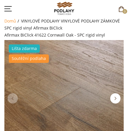
0
Domů
VINYLOVÉ PODLAHY
VINYLOVÉ PODLAHY ZÁMKOVÉ
SPC rigid vinyl Afirmax BiClick
Afirmax BiClick 41622 Cornwall Oak - SPC rigid vinyl
Lišta zdarma
DOMŮ
Soutěžní podlaha
SORTIMENT
AKCE
CENÍK
REFERENCE
SOUTĚŽ
KONTAKT