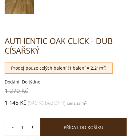
AUTHENTIC OAK CLICK - DUB
CÍSAŘSKÝ
2
Prodej pouze celých balení (1 balení = 2.21m
)
Dodání: Do týdne
1 270 Kč
1 145 Kč
(946 Kč bez DPH)
2
cena za m
-
+
PŘÍDAT DO KOŠÍKU