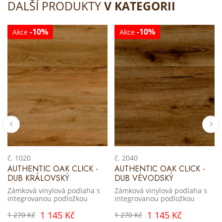
DALŠÍ PRODUKTY
V KATEGORII
-10%
-10%
Akce
Akce
č. 1020
č. 2040
AUTHENTIC OAK CLICK -
AUTHENTIC OAK CLICK -
DUB KRÁLOVSKÝ
DUB VÉVODSKÝ
Zámková vinylová podlaha s
Zámková vinylová podlaha s
integrovanou podložkou
integrovanou podložkou
1 145 Kč
1 145 Kč
1 270 Kč
1 270 Kč