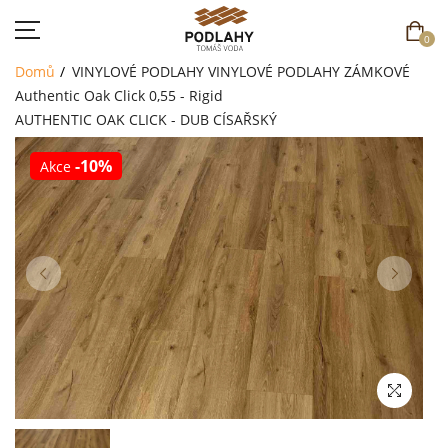
0
Domů
VINYLOVÉ PODLAHY
VINYLOVÉ PODLAHY ZÁMKOVÉ
Authentic Oak Click 0,55 - Rigid
AUTHENTIC OAK CLICK - DUB CÍSAŘSKÝ
-10%
Akce
DOMŮ
SORTIMENT
AKCE
CENÍK
REFERENCE
SOUTĚŽ
KONTAKT