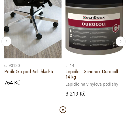
č. 90120
č. 14
Podložka pod židli hladká
Lepidlo - Schönox Durocoll
14 kg
764 Kč
Lepidlo na vinylové podlahy
3 219 Kč