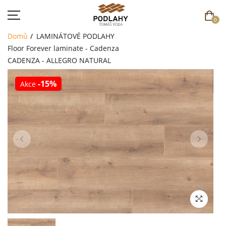
0
Domů
LAMINÁTOVÉ PODLAHY
Floor Forever laminate - Cadenza
CADENZA - ALLEGRO NATURAL
-15%
Akce
DOMŮ
SORTIMENT
AKCE
CENÍK
REFERENCE
SOUTĚŽ
KONTAKT