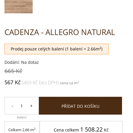
CADENZA - ALLEGRO NATURAL
2
Prodej pouze celých balení (1 balení = 2.66m
)
Dodání: Na dotaz
665 Kč
567 Kč
(469 Kč bez DPH)
2
cena za m
-
+
PŘÍDAT DO KOŠÍKU
balení
1 508.22
2
Celkem
2.66
m
Cena celkem
Kč