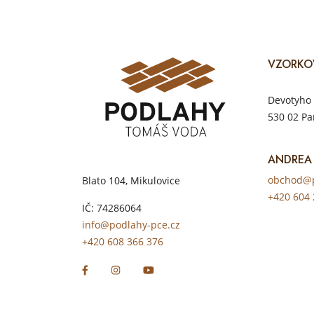
VZORKO
Devotyho 
530 02 Pa
ANDREA
obchod@p
Blato 104, Mikulovice
+420 604 
IČ: 74286064
info@podlahy-pce.cz
+420 608 366 376