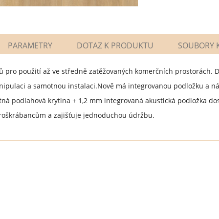
PARAMETRY
DOTAZ K PRODUKTU
SOUBORY K
ců pro použití až ve středně zatěžovaných komerčních prostorách. 
manipulaci a samotnou instalaci.Nově má integrovanou podložku a n
otná podlahová krytina + 1,2 mm integrovaná akustická podložka do
ikroškrábancům a zajišťuje jednoduchou údržbu.