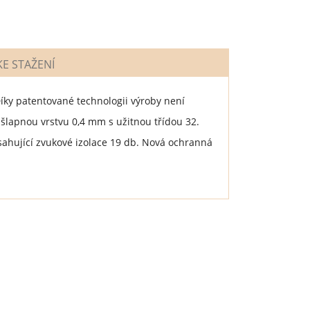
E STAŽENÍ
Díky patentované technologii výroby není
ášlapnou vrstvu 0,4 mm s užitnou třídou 32.
sahující zvukové izolace 19 db. Nová ochranná