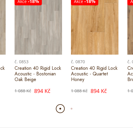
-18%
-18%
Akce
Akce
A
č. 0853
č. 0870
č.
ock
Creation 40 Rigid Lock
Creation 40 Rigid Lock
Cr
Acoustic - Bostonian
Acoustic - Quartet
Ac
Oak Beige
Honey
Br
894 Kč
894 Kč
1 088 Kč
1 088 Kč
1 