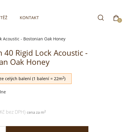
TĚŽ
KONTAKT
0
ck Acoustic - Bostonian Oak Honey
 40 Rigid Lock Acoustic -
ian Oak Honey
2
e celých balení (1 balení = 22m
)
dne
 Kč bez DPH)
2
cena za m