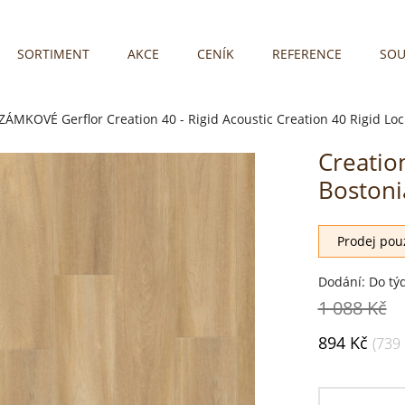
SORTIMENT
AKCE
CENÍK
REFERENCE
SOU
 ZÁMKOVÉ
Gerflor Creation 40 - Rigid Acoustic
Creation 40 Rigid Lo
Creation
Boston
Prodej pouz
Dodání: Do tý
1 088 Kč
894 Kč
(739