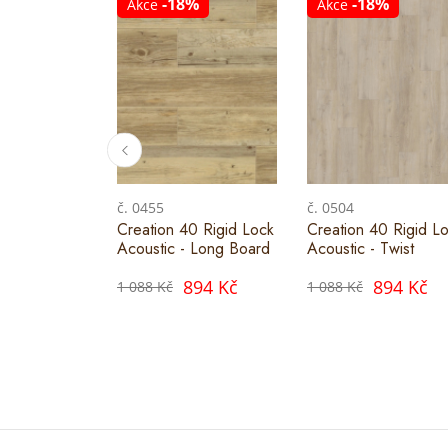
-18%
-18%
Akce
Akce
č. 0455
č. 0504
Creation 40 Rigid Lock
Creation 40 Rigid L
Acoustic - Long Board
Acoustic - Twist
894 Kč
894 Kč
1 088 Kč
1 088 Kč