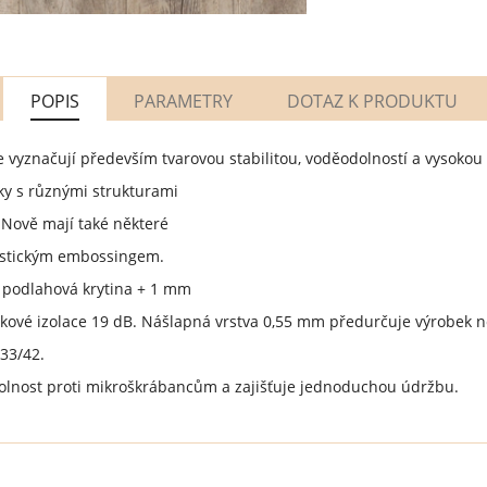
POPIS
PARAMETRY
DOTAZ K PRODUKTU
se vyznačují především tvarovou stabilitou, voděodolností a vysokou
ky s různými strukturami
Nově mají také některé
listickým embossingem.
 podlahová krytina + 1 mm
kové izolace 19 dB. Nášlapná vrstva 0,55 mm předurčuje výrobek ne
 33/42.
olnost proti mikroškrábancům a zajišťuje jednoduchou údržbu.