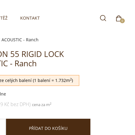
TĚŽ
KONTAKT
0
 ACOUSTIC - Ranch
ON 55 RIGID LOCK
C - Ranch
2
e celých balení (1 balení = 1.732m
)
dne
99 Kč bez DPH)
2
cena za m
PŘÍDAT DO KOŠÍKU