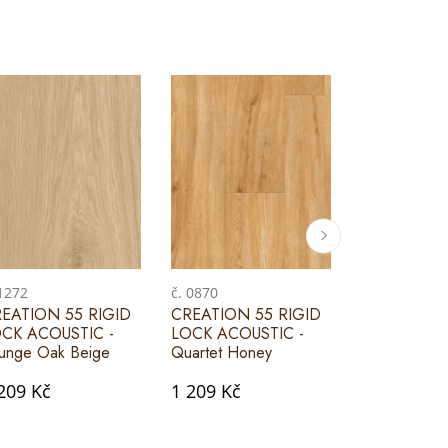
 1272
č. 0870
č. 1271
EATION 55 RIGID
CREATION 55 RIGID
CREATION 
CK ACOUSTIC -
LOCK ACOUSTIC -
LOCK ACOU
unge Oak Beige
Quartet Honey
Lounge Oak
209 Kč
1 209 Kč
1 209 Kč