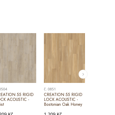
 0504
č. 0851
č. 0853
EATION 55 RIGID
CREATION 55 RIGID
CREATION 
CK ACOUSTIC -
LOCK ACOUSTIC -
LOCK ACOU
ist
Bostonian Oak Honey
Bostonian O
209 Kč
1 209 Kč
1 209 Kč