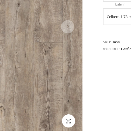
balení
Celkem
1.73
SKU:
0456
VÝROBCE:
Gerfl