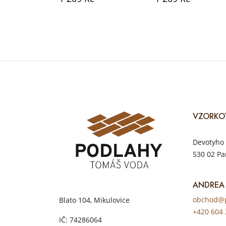
VZORKO
Devotyho 
530 02 Pa
ANDREA
obchod@p
Blato 104, Mikulovice
+420 604 
IČ: 74286064