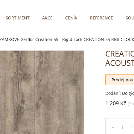
SORTIMENT
AKCE
CENÍK
REFERENCE
SOU
 ZÁMKOVÉ
Gerflor Creation 55 - Rigid Lock
CREATION 55 RIGID LOCK
CREATI
ACOUSTI
Prodej pouz
Dodání: Do tý
1 209 Kč
(9
-
+