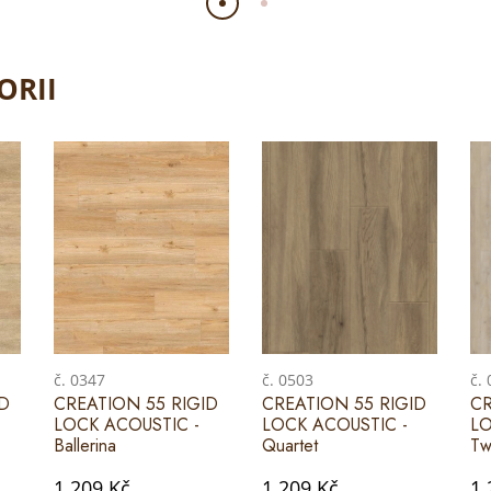
ORII
č. 0347
č. 0503
č.
ID
CREATION 55 RIGID
CREATION 55 RIGID
CR
LOCK ACOUSTIC -
LOCK ACOUSTIC -
LO
Ballerina
Quartet
Tw
1 209 Kč
1 209 Kč
1 