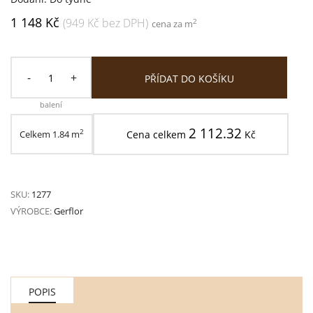
1 148 Kč
(949 Kč bez DPH)
2
cena za m
-
+
PŘÍDAT DO KOŠÍKU
balení
2 112.32
2
Celkem
1.84
m
Cena celkem
Kč
SKU:
1277
VÝROBCE:
Gerflor
POPIS