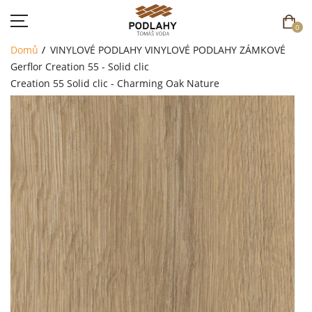
0
Domů
VINYLOVÉ PODLAHY
VINYLOVÉ PODLAHY ZÁMKOVÉ
Gerflor Creation 55 - Solid clic
Creation 55 Solid clic - Charming Oak Nature
DOMŮ
SORTIMENT
AKCE
CENÍK
REFERENCE
SOUTĚŽ
KONTAKT