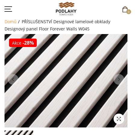
0
Domů
PŘÍSLUŠENSTVÍ
Designové lamelové obklady
Designový panel Floor Forever Walls W045
-28%
Akce
DOMŮ
SORTIMENT
AKCE
CENÍK
REFERENCE
SOUTĚŽ
KONTAKT