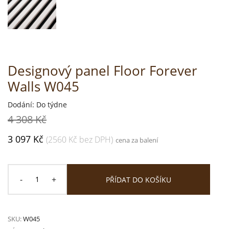
Designový panel Floor Forever
Walls W045
Dodání: Do týdne
4 308 Kč
3 097 Kč
(2560 Kč bez DPH)
cena za balení
-
+
PŘÍDAT DO KOŠÍKU
SKU:
W045