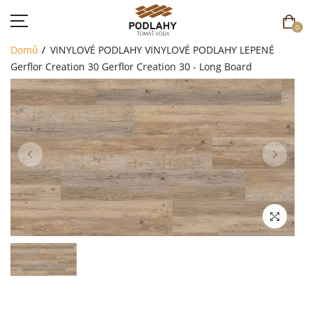
0
Domů
VINYLOVÉ PODLAHY
VINYLOVÉ PODLAHY LEPENÉ
Gerflor Creation 30
Gerflor Creation 30 - Long Board
DOMŮ
SORTIMENT
AKCE
CENÍK
REFERENCE
SOUTĚŽ
KONTAKT