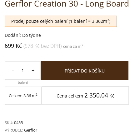
Gerflor Creation 30 - Long Board
2
Prodej pouze celých balení (1 balení = 3.362m
)
Dodání: Do týdne
699 Kč
(578 Kč bez DPH)
2
cena za m
-
+
PŘÍDAT DO KOŠÍKU
balení
2 350.04
2
Celkem
3.36
m
Cena celkem
Kč
SKU:
0455
VÝROBCE:
Gerflor