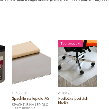
Top produkt
č. 400030
č. 90120
Špachtle na lepidlo A2
Podložka pod židli
hladká
ŠPACHTLE NA LEPIDLO
– PROFESIONAL