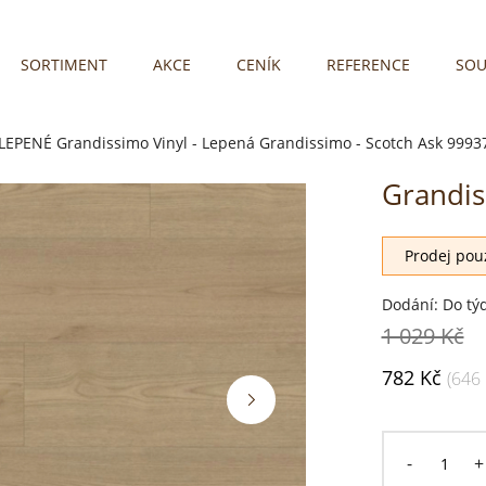
SORTIMENT
AKCE
CENÍK
REFERENCE
SOU
LEPENÉ
Grandissimo Vinyl - Lepená
Grandissimo - Scotch Ask 9993
Grandis
Akce
Novinka
Prodej pouz
Dodání: Do tý
1 029 Kč
782 Kč
(646
-
+