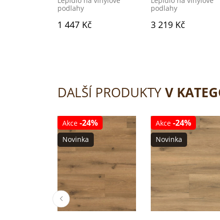
Lepidlo na vinylové
Lepidlo na vinylové
podlahy
podlahy
1 447 Kč
3 219 Kč
DALŠÍ PRODUKTY
V KATEG
-24%
-24%
Akce
Akce
Novinka
Novinka