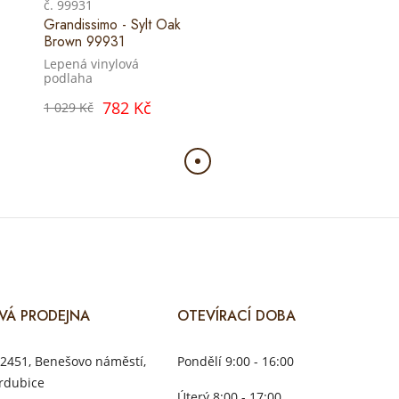
č. 99931
Grandissimo - Sylt Oak
Brown 99931
Lepená vinylová
podlaha
782 Kč
1 029 Kč
VÁ PRODEJNA
OTEVÍRACÍ DOBA
2451, Benešovo náměstí,
Pondělí 9:00 - 16:00
rdubice
Úterý 8:00 - 17:00