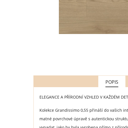
POPIS
ELEGANCE A PŘÍRODNÍ VZHLED V KAŽDÉM DET
Kolekce Grandissimo 0,55 přináší do vašich in
matné povrchové úpravě s autentickou struktur
vypadat, jako by byla vyrobena přímo z přírodn