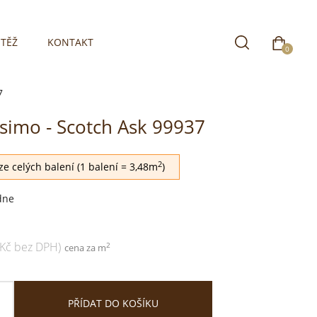
TĚŽ
KONTAKT
0
7
simo - Scotch Ask 99937
2
e celých balení (1 balení = 3,48m
)
dne
 Kč bez DPH)
2
cena za m
PŘÍDAT DO KOŠÍKU