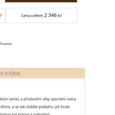
2 346
2
m
Cena celkem
Kč
 Forever
E STAŽENÍ
átům lamel, a především díky speciální extra
řeva, a vy tak získáte podlahu, jež bude
š domov byl krásný a pohodlný.