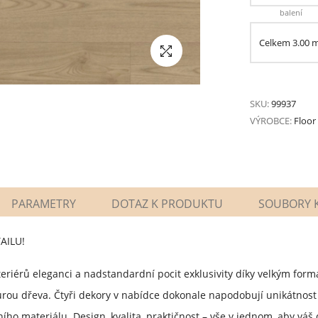
balení
Celkem
3.00
SKU:
99937
VÝROBCE:
Floor
PARAMETRY
DOTAZ K PRODUKTU
SOUBORY K
AILU!
teriérů eleganci a nadstandardní pocit exklusivity díky velkým form
ou dřeva. Čtyři dekory v nabídce dokonale napodobují unikátnost d
ího materiálu. Design, kvalita, praktičnost – vše v jednom, aby vá