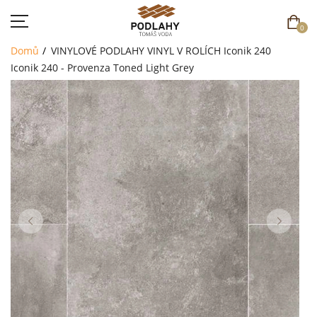
0
Domů
VINYLOVÉ PODLAHY
VINYL V ROLÍCH
Iconik 240
Iconik 240 - Provenza Toned Light Grey
DOMŮ
SORTIMENT
AKCE
CENÍK
REFERENCE
SOUTĚŽ
KONTAKT