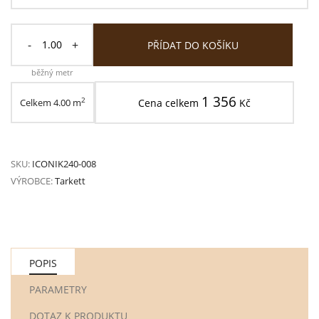
-
+
PŘÍDAT DO KOŠÍKU
běžný metr
1 356
2
Celkem
4.00
m
Cena celkem
Kč
SKU:
ICONIK240-008
VÝROBCE:
Tarkett
POPIS
PARAMETRY
DOTAZ K PRODUKTU