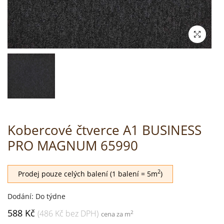
Kobercové čtverce A1 BUSINESS
PRO MAGNUM 65990
2
Prodej pouze celých balení (1 balení = 5m
)
Dodání: Do týdne
588 Kč
(486 Kč bez DPH)
2
cena za m