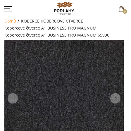
0
Domů
KOBERCE
KOBERCOVÉ ČTVERCE
Kobercové čtverce A1 BUSINESS PRO MAGNUM
Kobercové čtverce A1 BUSINESS PRO MAGNUM 65990
DOMŮ
SORTIMENT
AKCE
CENÍK
REFERENCE
SOUTĚŽ
KONTAKT