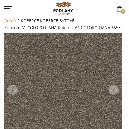
0
Domů
KOBERCE
KOBERCE BYTOVÉ
Koberec A1 COLORO LIANA
Koberec A1 COLORO LIANA 6555
DOMŮ
SORTIMENT
AKCE
CENÍK
REFERENCE
SOUTĚŽ
KONTAKT