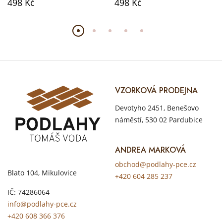
498 Kč
498 Kč
VZORKOVÁ PRODEJNA
Devotyho 2451, Benešovo
náměstí, 530 02 Pardubice
ANDREA MARKOVÁ
obchod@podlahy-pce.cz
Blato 104, Mikulovice
+420 604 285 237
IČ: 74286064
info@podlahy-pce.cz
+420 608 366 376