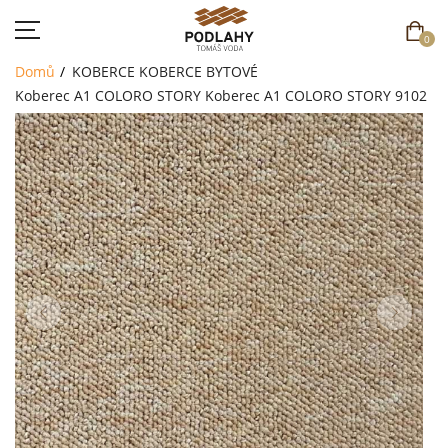
0
Domů
KOBERCE
KOBERCE BYTOVÉ
Koberec A1 COLORO STORY
Koberec A1 COLORO STORY 9102
DOMŮ
SORTIMENT
AKCE
CENÍK
REFERENCE
SOUTĚŽ
KONTAKT