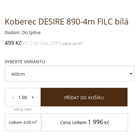
Koberec DESIRE 890-4m FILC bílá
Dodání: Do týdne
499 Kč
(412 Kč bez DPH)
2
cena za m
VYBERTE VARIANTU
-
+
PŘÍDAT DO KOŠÍKU
běžný metr
1 996
2
Celkem
4.00
m
Cena celkem
Kč