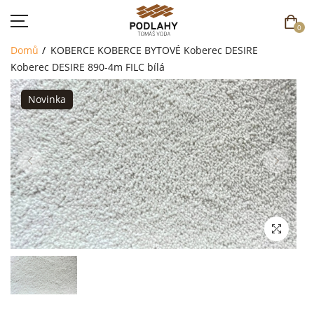
0
Domů
KOBERCE
KOBERCE BYTOVÉ
Koberec DESIRE
Koberec DESIRE 890-4m FILC bílá
Novinka
DOMŮ
SORTIMENT
AKCE
CENÍK
REFERENCE
SOUTĚŽ
KONTAKT