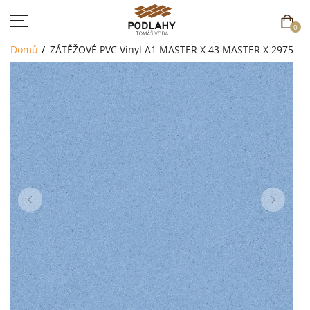
0
Domů
ZÁTĚŽOVÉ PVC
Vinyl A1 MASTER X 43
MASTER X 2975
DOMŮ
SORTIMENT
AKCE
CENÍK
REFERENCE
SOUTĚŽ
KONTAKT