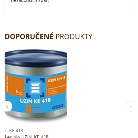
nežádoucích spár.
DOPORUČENÉ
PRODUKTY
č. KE 418
Lepidlo UZIN KE 418