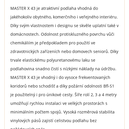
MASTER X 43 je atraktivní podlaha vhodná do
jakéhokoliv obytného, komerčního i veřejného interiéru.
Díky svým vlastnostem i designu se skvěle uplatní také v
domácnostech. Odolnost protiskluzného povrchu vůči
chemikáliím je předpokladem pro použití ve
zdravotnických zařízeních nebo domovech seniorů. Díky
trvale elastickému polyuretanovému laku se
podlahovina snadno čistí s nízkými náklady na údržbu.
MASTER X 43 je vhodný i do vysoce frekventovaných
koridorů nebo schodišť a díky požární odolnosti Bfl-S1
je použitelný i pro únikové cesty. Šíře rolí 2, 3 a 4 metry
umožňují rychlou instalaci ve velkých prostorách s
minimálním počtem spojů. Vysoká rozměrová stabilita
vinylových pásů zajistí celistvou podlahu bez