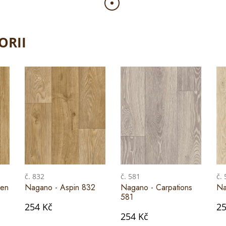
ORII
č. 832
č. 581
č.
gen
Nagano - Aspin 832
Nagano - Carpations
Na
581
254 Kč
25
254 Kč