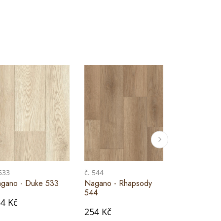
 533
č. 544
č. 542
gano - Duke 533
Nagano - Rhapsody
Nagano - A
544
542
4 Kč
254 Kč
254 Kč