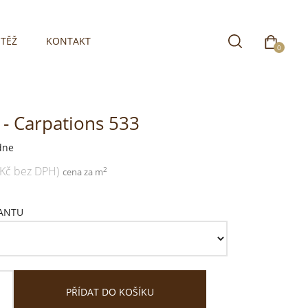
TĚŽ
KONTAKT
0
- Carpations 533
dne
 Kč bez DPH)
2
cena za m
IANTU
PŘÍDAT DO KOŠÍKU