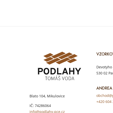
VZORKO
Devotyho 
530 02 Pa
ANDREA
obchod@p
Blato 104, Mikulovice
+420 604 
IČ: 74286064
info@podlahy-pce.cz