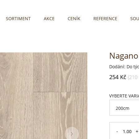
SORTIMENT
AKCE
CENÍK
REFERENCE
SOU
Nagano 
Dodání: Do tý
254 Kč
(210
VYBERTE VAR
-
+