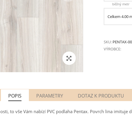
běžný metr
Celkem
4.00
SKU:
PENTAX-00
VÝROBCE:
POPIS
PARAMETRY
DOTAZ K PRODUKTU
tnosti, to vše Vám nabízí PVC podlaha Pentax. Povrch lina imituj