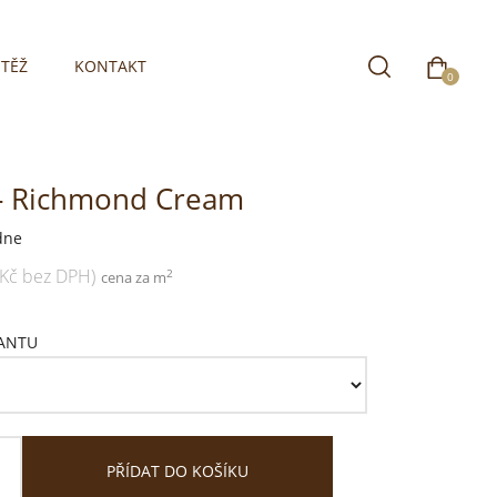
TĚŽ
KONTAKT
0
- Richmond Cream
dne
 Kč bez DPH)
2
cena za m
IANTU
PŘÍDAT DO KOŠÍKU