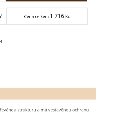
1 716
2
m
Cena celkem
Kč
4
e dřevěnou strukturu a má vestavěnou ochranu