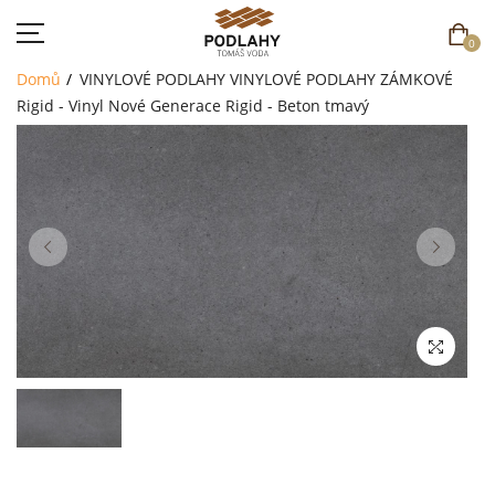
0
Domů
VINYLOVÉ PODLAHY
VINYLOVÉ PODLAHY ZÁMKOVÉ
Rigid - Vinyl Nové Generace
Rigid - Beton tmavý
DOMŮ
SORTIMENT
AKCE
CENÍK
REFERENCE
SOUTĚŽ
KONTAKT