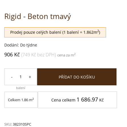
Rigid - Beton tmavý
2
Prodej pouze celých balení (1 balení = 1.862m
)
Dodání: Do týdne
906 Kč
(749 Kč bez DPH)
2
cena za m
-
+
PŘÍDAT DO KOŠÍKU
balení
1 686.97
2
Celkem
1.86
m
Cena celkem
Kč
SKU:
382310SPC