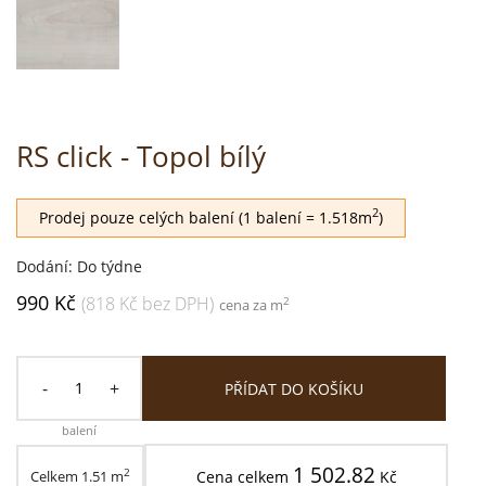
RS click - Topol bílý
2
Prodej pouze celých balení (1 balení = 1.518m
)
Dodání: Do týdne
990 Kč
(818 Kč bez DPH)
2
cena za m
-
+
PŘÍDAT DO KOŠÍKU
balení
1 502.82
2
Celkem
1.51
m
Cena celkem
Kč