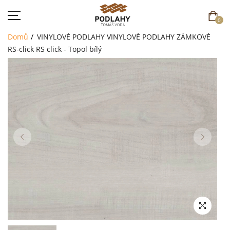
0
Domů
VINYLOVÉ PODLAHY
VINYLOVÉ PODLAHY ZÁMKOVÉ
RS-click
RS click - Topol bílý
DOMŮ
SORTIMENT
AKCE
CENÍK
REFERENCE
SOUTĚŽ
KONTAKT