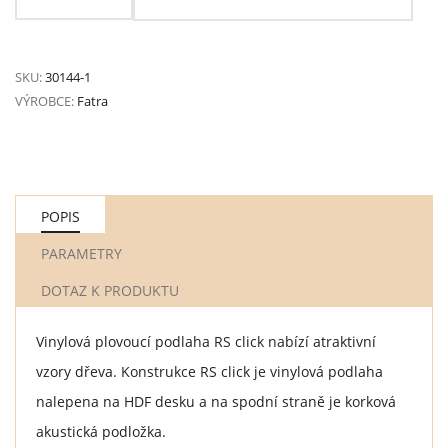
SKU:
30144-1
VÝROBCE:
Fatra
POPIS
PARAMETRY
DOTAZ K PRODUKTU
Vinylová plovoucí podlaha RS click nabízí atraktivní
vzory dřeva. Konstrukce RS click je vinylová podlaha
nalepena na HDF desku a na spodní straně je korková
akustická podložka.