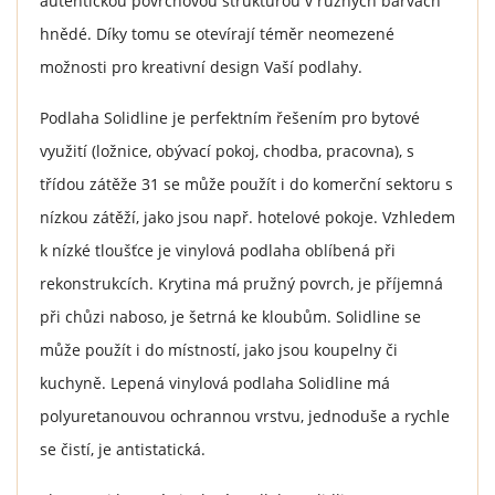
autentickou povrchovou strukturou v různých barvách
hnědé. Díky tomu se otevírají téměr neomezené
možnosti pro kreativní design Vaší podlahy.
Podlaha Solidline je perfektním řešením pro bytové
využití (ložnice, obývací pokoj, chodba, pracovna), s
třídou zátěže 31 se může použít i do komerční sektoru s
nízkou zátěží, jako jsou např. hotelové pokoje. Vzhledem
k nízké tloušťce je vinylová podlaha oblíbená při
rekonstrukcích. Krytina má pružný povrch, je příjemná
při chůzi naboso, je šetrná ke kloubům. Solidline se
může použít i do místností, jako jsou koupelny či
kuchyně. Lepená vinylová podlaha Solidline má
polyuretanouvou ochrannou vrstvu, jednoduše a rychle
se čistí, je antistatická.