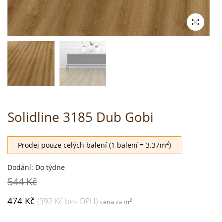
Solidline 3185 Dub Gobi
2
Prodej pouze celých balení (1 balení = 3.37m
)
Dodání: Do týdne
544 Kč
474 Kč
(392 Kč bez DPH)
2
cena za m