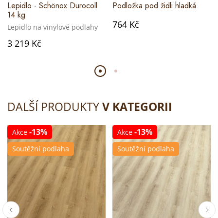
Lepidlo - Schönox Durocoll
Podložka pod židli hladká
14 kg
764 Kč
Lepidlo na vinylové podlahy
3 219 Kč
DALŠÍ PRODUKTY
V KATEGORII
-13%
-13%
Akce
Akce
Soutěžní podlaha
Soutěžní podlaha