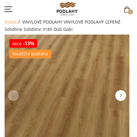
0
Domů
VINYLOVÉ PODLAHY
VINYLOVÉ PODLAHY LEPENÉ
Solidline
Solidline 3185 Dub Gobi
-13%
Akce
DOMŮ
Soutěžní podlaha
SORTIMENT
AKCE
CENÍK
REFERENCE
SOUTĚŽ
KONTAKT