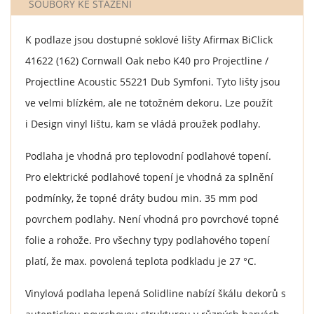
SOUBORY KE STAŽENÍ
K podlaze jsou dostupné soklové lišty Afirmax BiClick
41622 (162) Cornwall Oak nebo K40 pro Projectline /
Projectline Acoustic 55221 Dub Symfoni. Tyto lišty jsou
ve velmi blízkém, ale ne totožném dekoru. Lze použít
i Design vinyl lištu, kam se vládá proužek podlahy.
Podlaha je vhodná pro teplovodní podlahové topení.
Pro elektrické podlahové topení je vhodná za splnění
podmínky, že topné dráty budou min. 35 mm pod
povrchem podlahy. Není vhodná pro povrchové topné
folie a rohože. Pro všechny typy podlahového topení
platí, že max. povolená teplota podkladu je 27 °C.
Vinylová podlaha lepená Solidline nabízí škálu dekorů s