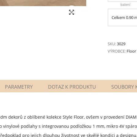
balení
Celkem
0.90
SKU:
3029
VÝROBCE:
Floor
PARAMETRY
DOTAZ K PRODUKTU
SOUBORY K
 sedm dekorů z oblíbené kolekce Style Floor, ovšem v provedení DIA
o vinylové podlahy s integrovanou podložkou 1 mm, mikro 4V spár
e předpoklad pro jejich dlouhou životnost ve skvělé kondici a designu