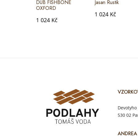
DUB FISHBONE
Jasan Rustik
OXFORD
1 024 Kč
1 024 Kč
VZORKO
Devotyho 
530 02 Pa
ANDREA