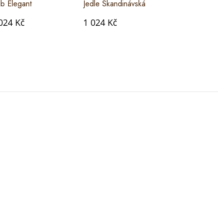
b Elegant
Jedle Skandinávská
024 Kč
1 024 Kč