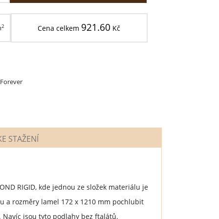
921.60
2
m
Cena celkem
Kč
 Forever
E STAŽENÍ
MOND RIGID, kde jednou ze složek materiálu je
ou a rozměry lamel 172 x 1210 mm pochlubit
. Navíc jsou tyto podlahy bez ftalátů.