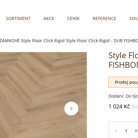
SORTIMENT
AKCE
CENÍK
REFERENCE
SOU
 ZÁMKOVÉ
Style Floor Click Rigid
Style Floor Click Rigid - DUB FISH
Style Fl
FISHBO
Prodej pouz
Dodání: Do tý
1 024 Kč
(8
-
+