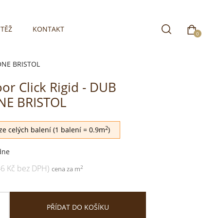
TĚŽ
KONTAKT
0
BONE BRISTOL
oor Click Rigid - DUB
NE BRISTOL
2
e celých balení (1 balení = 0.9m
)
dne
46 Kč bez DPH)
2
cena za m
PŘÍDAT DO KOŠÍKU