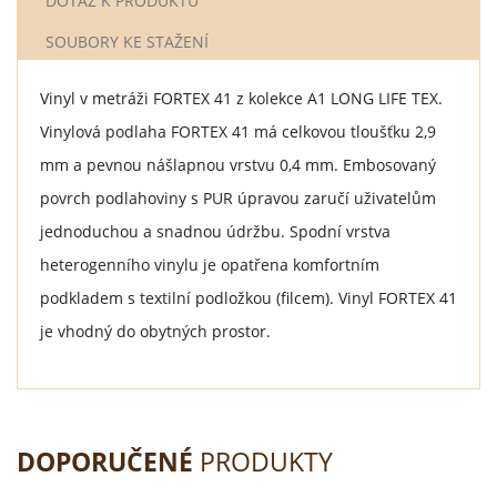
DOTAZ K PRODUKTU
SOUBORY KE STAŽENÍ
Vinyl v metráži FORTEX 41 z kolekce A1 LONG LIFE TEX.
Vinylová podlaha FORTEX 41 má celkovou tloušťku 2,9
mm a pevnou nášlapnou vrstvu 0,4 mm. Embosovaný
povrch podlahoviny s PUR úpravou zaručí uživatelům
jednoduchou a snadnou údržbu. Spodní vrstva
heterogenního vinylu je opatřena komfortním
podkladem s textilní podložkou (filcem). Vinyl FORTEX 41
je vhodný do obytných prostor.
DOPORUČENÉ
PRODUKTY