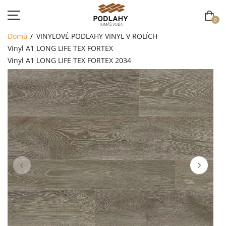
0
Domů
VINYLOVÉ PODLAHY
VINYL V ROLÍCH
Vinyl A1 LONG LIFE TEX FORTEX
Vinyl A1 LONG LIFE TEX FORTEX 2034
DOMŮ
SORTIMENT
AKCE
CENÍK
REFERENCE
SOUTĚŽ
KONTAKT