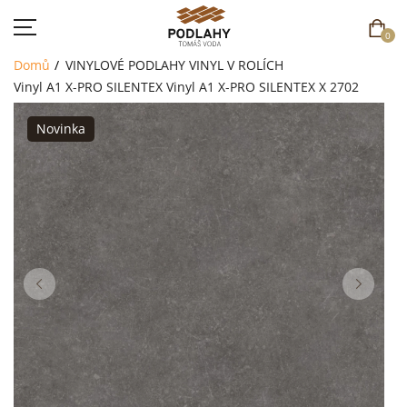
0
Domů
VINYLOVÉ PODLAHY
VINYL V ROLÍCH
Vinyl A1 X-PRO SILENTEX
Vinyl A1 X-PRO SILENTEX X 2702
Novinka
DOMŮ
SORTIMENT
AKCE
CENÍK
REFERENCE
SOUTĚŽ
KONTAKT