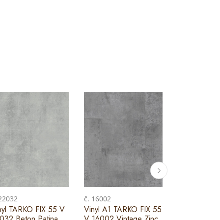
 22032
č. 16002
č. 16003
nyl TARKO FIX 55 V
Vinyl A1 TARKO FIX 55
Vinyl A1 TA
032 Beton Patina
V 16002 Vintage Zinc
V 16003 Vin