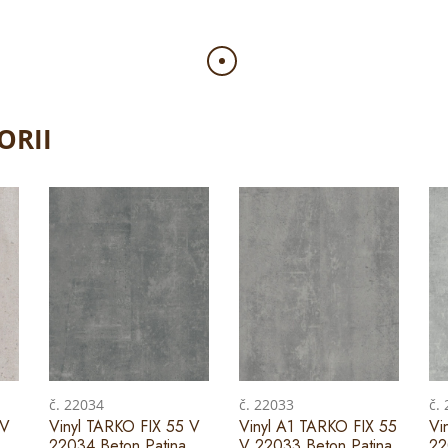
ORII
č. 22034
č. 22033
č.
 V
Vinyl TARKO FIX 55 V
Vinyl A1 TARKO FIX 55
Vi
22034 Beton Patina
V 22033 Beton Patina
22