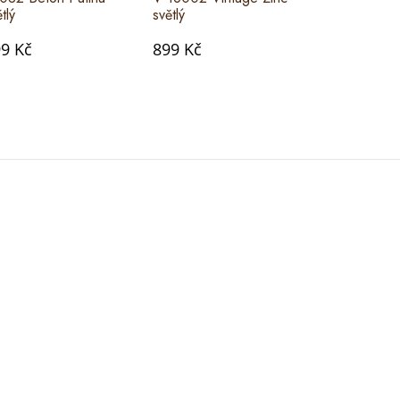
tlý
světlý
tmavý
9 Kč
899 Kč
899 Kč