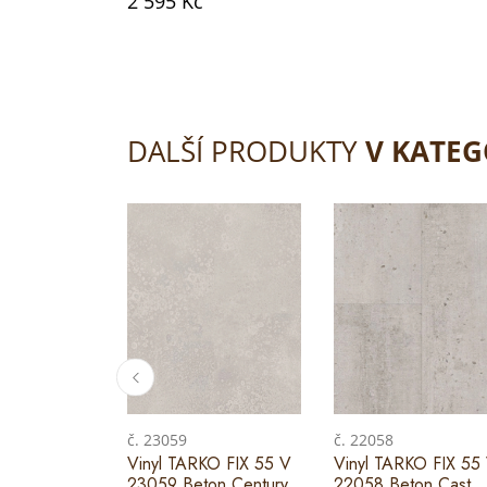
2 595 Kč
DALŠÍ PRODUKTY
V KATEG
č. 23059
č. 22058
Vinyl TARKO FIX 55 V
Vinyl TARKO FIX 55
23059 Beton Century
22058 Beton Cast