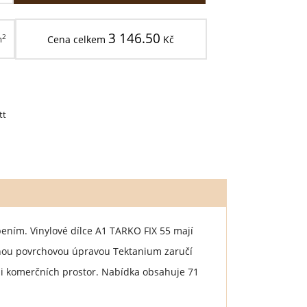
3 146.50
2
m
Cena celkem
Kč
tt
pením. Vinylové dílce A1 TARKO FIX 55 mají
enou povrchovou úpravou Tektanium zaručí
 i komerčních prostor. Nabídka obsahuje 71