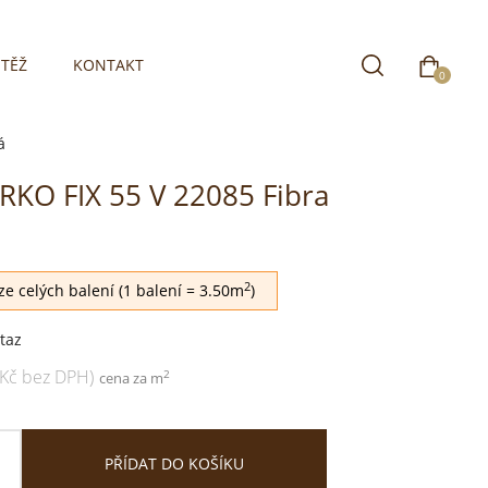
TĚŽ
KONTAKT
0
á
ARKO FIX 55 V 22085 Fibra
2
e celých balení (1 balení = 3.50m
)
taz
 Kč bez DPH)
2
cena za m
PŘÍDAT DO KOŠÍKU