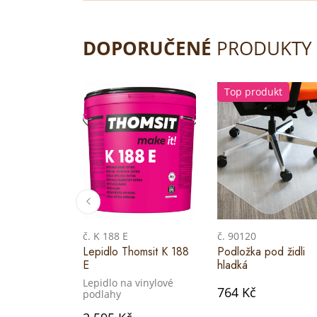
DOPORUČENÉ
PRODUKTY
Top produkt
č. K 188 E
č. 90120
Lepidlo Thomsit K 188
Podložka pod židli
E
hladká
Lepidlo na vinylové
764 Kč
podlahy