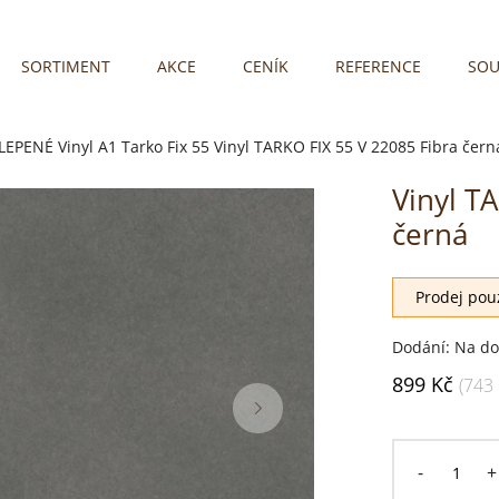
SORTIMENT
AKCE
CENÍK
REFERENCE
SOU
LEPENÉ
Vinyl A1 Tarko Fix 55
Vinyl TARKO FIX 55 V 22085 Fibra čern
Vinyl T
černá
Prodej pouz
Dodání: Na do
899 Kč
(743
-
+