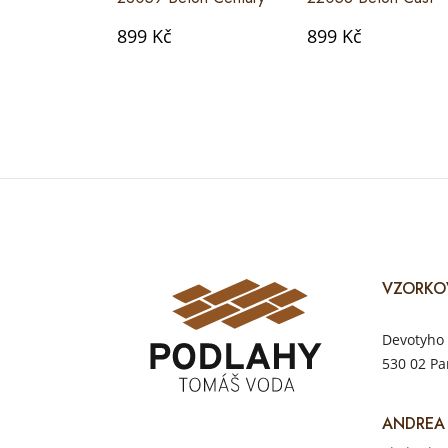
899 Kč
899 Kč
VZORKO
Devotyho 
530 02 Pa
ANDREA