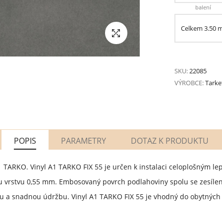
balení
Celkem
3.50
SKU:
22085
VÝROBCE:
Tarke
POPIS
PARAMETRY
DOTAZ K PRODUKTU
 TARKO. Vinyl A1 TARKO FIX 55 je určen k instalaci celoplošným le
u vrstvu 0,55 mm. Embosovaný povrch podlahoviny spolu se zesíl
ou a snadnou údržbu. Vinyl A1 TARKO FIX 55 je vhodný do obytných