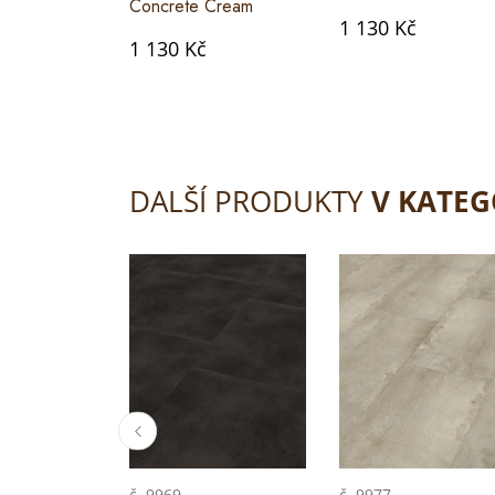
Concrete Cream
1 130 Kč
1 130 Kč
DALŠÍ PRODUKTY
V KATEG
č. 9969
č. 9977