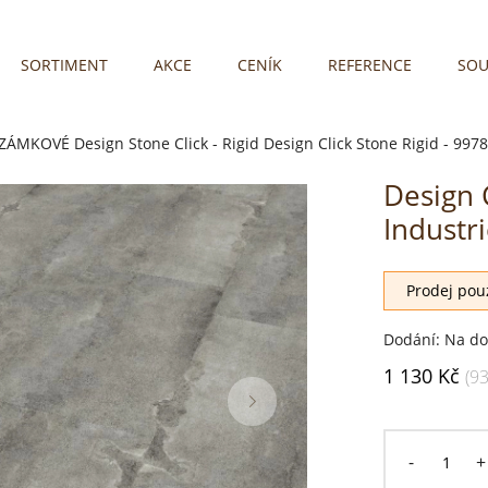
SORTIMENT
AKCE
CENÍK
REFERENCE
SOU
 ZÁMKOVÉ
Design Stone Click - Rigid
Design Click Stone Rigid - 997
Design C
Industr
Prodej pouz
Dodání: Na do
1 130 Kč
(9
-
+