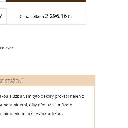
2 296.16
2
m
Cena celkem
Kč
 Forever
E STAŽENÍ
kou službu vám tyto dekory prokáží nejen z
iž kámen/minerál, díky němuž se můžete
 s minimálními nároky na údržbu.