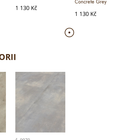
Concrete Grey
1 130 Kč
1 130 Kč
ORII
č. 9970