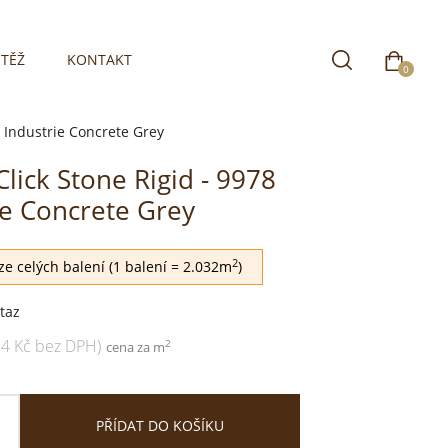
TĚŽ
KONTAKT
0
8 Industrie Concrete Grey
lick Stone Rigid - 9978
ie Concrete Grey
2
e celých balení (1 balení = 2.032m
)
taz
34 Kč bez DPH)
2
cena za m
PŘÍDAT DO KOŠÍKU