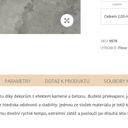
balení
Celkem
2.03
SKU:
9978
VÝROBCE:
Floor
PARAMETRY
DOTAZ K PRODUKTU
SOUBORY K
ru díky dekorům s efektem kamene a betonu. Budete překvapeni, ja
z hlediska odolnosti a stability. Jednou ze složek materiálu je tot
ému dnešní rychlé tempo, extrémní zátěž a poslouží po dlouhá léta