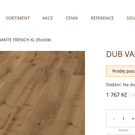
SORTIMENT
AKCE
CENÍK
REFERENCE
SOU
ANTE FRENCH XL (Rustik)
DUB VAR
Prodej pouz
Dodání: Na do
1 767 Kč
(1
-
+
balení