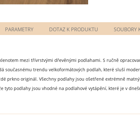
PARAMETRY
DOTAZ K PRODUKTU
SOUBORY K
lenotem mezi třívrstvými dřevěnými podlahami. S ručně opracova
á současnému trendu velkoformátových podlah, které sluší modern
dé prkno originál. Všechny podlahy jsou ošetřené extrémně matným 
že tyto podlahy jsou vhodné na podlahové vytápění, které je v dne