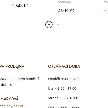
podlaha
po
1 548 Kč
2 044 Kč
2 
VÁ PRODEJNA
OTEVÍRACÍ DOBA
2451, Benešovo náměstí,
Pondělí 9:00 - 16:00
rdubice
Úterý 8:00 - 17:00
Středa 9:00 - 18:00
 MARKOVÁ
odlahy-pce.cz
Čtvrtek 8:00 - 16:00