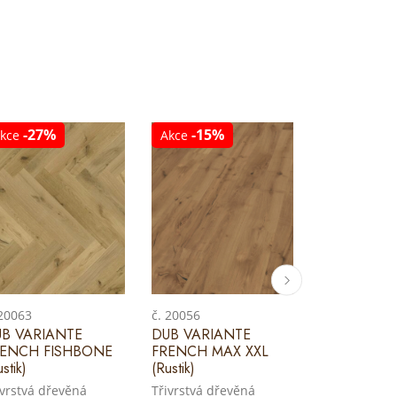
-27%
-15%
-17%
kce
Akce
Akce
 20063
č. 20056
č. 20035
B VARIANTE
DUB VARIANTE
DUB CASTL
RENCH FISHBONE
FRENCH MAX XXL
CASTELVE
stik)
(Rustik)
(Rustik)
ivrstvá dřevěná
Třivrstvá dřevěná
Třivrstvá dř