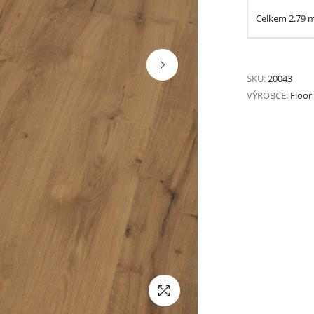
Celkem
2.79
SKU:
20043
VÝROBCE:
Floor