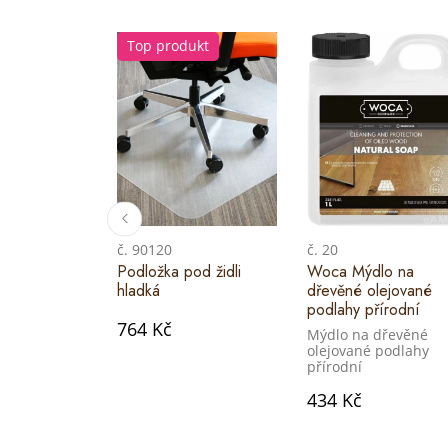
Top produkt
č. 90120
č. 20
Podložka pod židli
Woca Mýdlo na
hladká
dřevěné olejované
podlahy přírodní
764 Kč
Mýdlo na dřevěné
olejované podlahy
přírodní
434 Kč