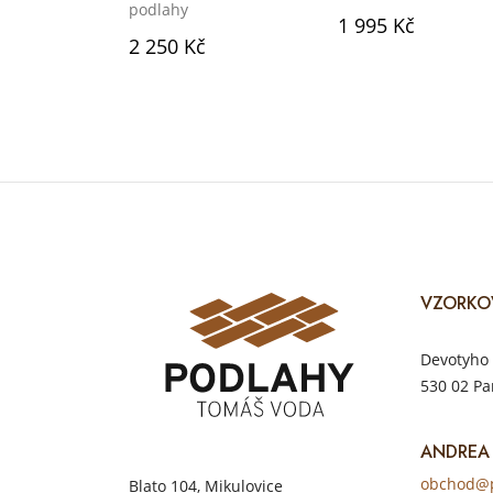
podlahy
1 995 Kč
2 250 Kč
VZORKO
Devotyho 
530 02 Pa
ANDREA
obchod@p
Blato 104, Mikulovice