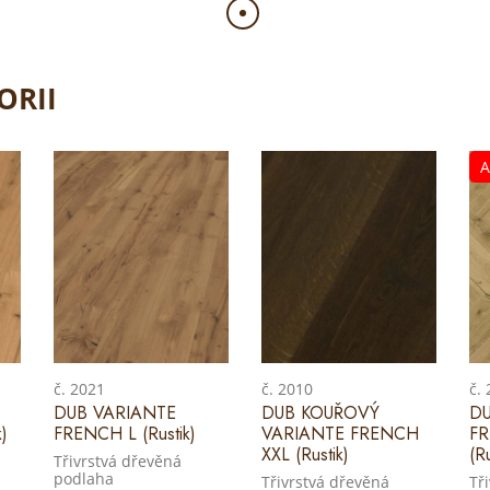
ORII
A
č. 2021
č. 2010
č.
DUB VARIANTE
DUB KOUŘOVÝ
DU
)
FRENCH L (Rustik)
VARIANTE FRENCH
F
XXL (Rustik)
(Ru
Třivrstvá dřevěná
podlaha
Třivrstvá dřevěná
Tř