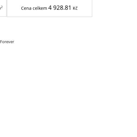
4 928.81
2
m
Cena celkem
Kč
 Forever