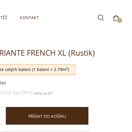
TĚŽ
KONTAKT
0
IANTE FRENCH XL (Rustik)
2
e celých balení (1 balení = 2.79m
)
taz
460 Kč bez DPH)
2
cena za m
PŘÍDAT DO KOŠÍKU