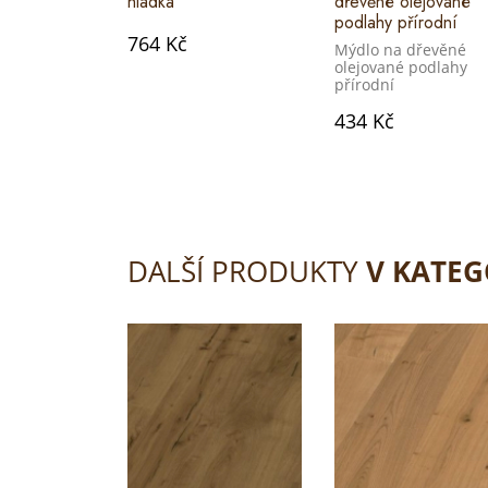
hladká
dřevěné olejované
podlahy přírodní
764 Kč
Mýdlo na dřevěné
olejované podlahy
přírodní
434 Kč
DALŠÍ PRODUKTY
V KATEG