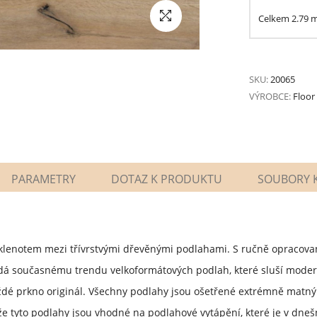
Celkem
2.79
SKU:
20065
VÝROBCE:
Floor
PARAMETRY
DOTAZ K PRODUKTU
SOUBORY K
lenotem mezi třívrstvými dřevěnými podlahami. S ručně opracova
á současnému trendu velkoformátových podlah, které sluší modern
dé prkno originál. Všechny podlahy jsou ošetřené extrémně matným 
že tyto podlahy jsou vhodné na podlahové vytápění, které je v dne