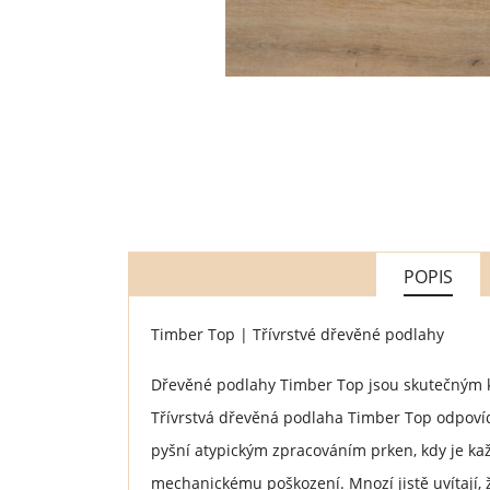
POPIS
Timber Top | Třívrstvé dřevěné podlahy
Dřevěné podlahy Timber Top jsou skutečným k
Třívrstvá dřevěná podlaha Timber Top odpovíd
pyšní atypickým zpracováním prken, kdy je kaž
mechanickému poškození. Mnozí jistě uvítají, 