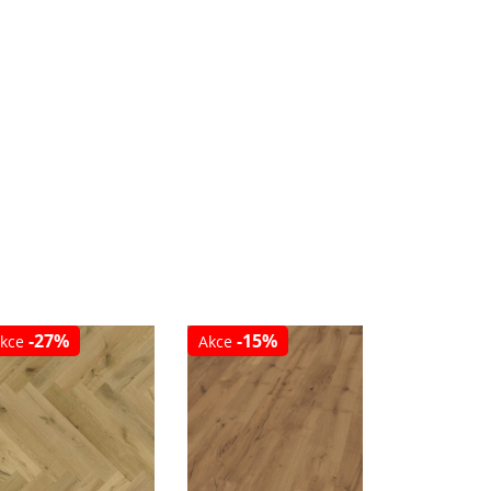
-27%
-15%
-17%
kce
Akce
Akce