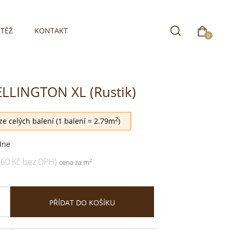
TĚŽ
KONTAKT
0
LLINGTON XL (Rustik)
2
e celých balení (1 balení = 2.79m
)
dne
560 Kč bez DPH)
2
cena za m
PŘÍDAT DO KOŠÍKU