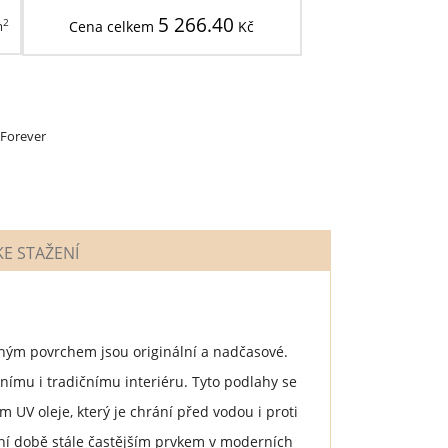
5 266.40
2
m
Cena celkem
Kč
 Forever
E STAŽENÍ
ným povrchem jsou originální a nadčasové.
ímu i tradičnímu interiéru. Tyto podlahy se
UV oleje, který je chrání před vodou i proti
šní době stále častějším prvkem v moderních