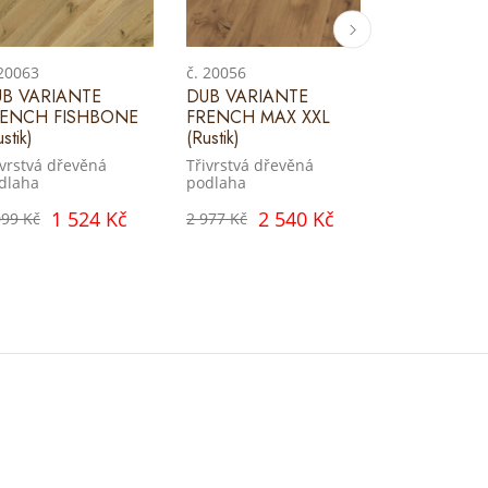
 20063
č. 20056
č. 20035
B VARIANTE
DUB VARIANTE
DUB CASTL
RENCH FISHBONE
FRENCH MAX XXL
CASTELVE
stik)
(Rustik)
(Rustik)
ivrstvá dřevěná
Třivrstvá dřevěná
Třivrstvá dř
dlaha
podlaha
podlaha
1 524 Kč
2 540 Kč
2 
099 Kč
2 977 Kč
3 025 Kč