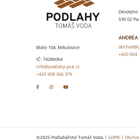
Devotyho 
530 02 Pa
ANDREA
obchod@p
Blato 104, Mikulovice
+420 604 
IČ: 74286064
info@podlahy-pce.cz
+420 608 366 376
©2025 Podlahářství Tomáš Voda |
GDPR
|
Obcho