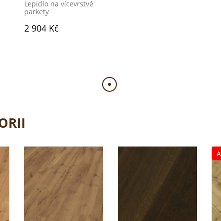
Lepidlo na vícevrstvé
parkety
2 904 Kč
ORII
A