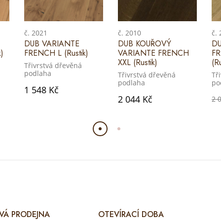
č. 2021
č. 2010
č.
DUB VARIANTE
DUB KOUŘOVÝ
DU
)
FRENCH L (Rustik)
VARIANTE FRENCH
F
XXL (Rustik)
(Ru
Třivrstvá dřevěná
podlaha
Třivrstvá dřevěná
Tř
podlaha
po
1 548 Kč
2 044 Kč
2 
VÁ PRODEJNA
OTEVÍRACÍ DOBA