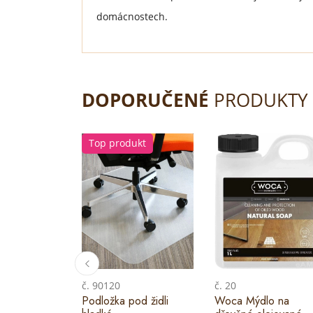
domácnostech.
DOPORUČENÉ
PRODUKTY
Top produkt
č. 90120
č. 20
Podložka pod židli
Woca Mýdlo na