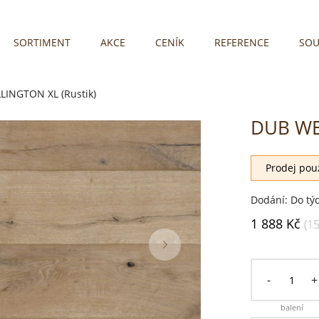
SORTIMENT
AKCE
CENÍK
REFERENCE
SOU
INGTON XL (Rustik)
DUB WE
Prodej pouz
Dodání: Do tý
1 888 Kč
(1
-
+
balení