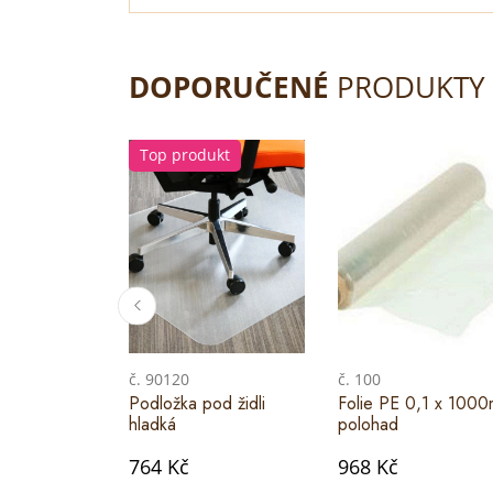
DOPORUČENÉ
PRODUKTY
Top produkt
č. 90120
č. 100
Podložka pod židli
Folie PE 0,1 x 100
hladká
polohad
764 Kč
968 Kč