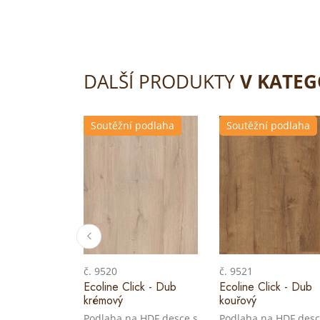
DALŠÍ PRODUKTY
V KATEG
Soutěžní podlaha
Soutěžní podlaha
č. 9520
č. 9521
Ecoline Click - Dub
Ecoline Click - Dub
krémový
kouřový
Podlaha na HDF desce s
Podlaha na HDF desc