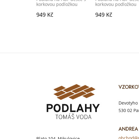
korkovou podložkou
korkovou podložkou
949 Kč
949 Kč
VZORKO
Devotyho 
530 02 Pa
ANDREA
obchod@p
Blato 104, Mikulovice