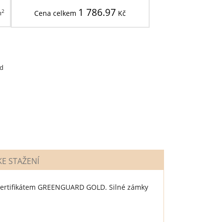
1 786.97
2
m
Cena celkem
Kč
d
E STAŽENÍ
, s certifikátem GREENGUARD GOLD. Silné zámky