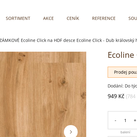
SORTIMENT
AKCE
CENÍK
REFERENCE
SOU
 ZÁMKOVÉ
Ecoline Click na HDF desce
Ecoline Click - Dub královský
Ecoline
Soutěžní podl
Prodej pouz
Dodání: Do tý
949 Kč
(784
-
+
balení