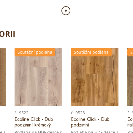
ORII
Soutěžní podlaha
Soutěžní podlaha
S
č. 9522
č. 9523
č.
Ecoline Click - Dub
Ecoline Click - Dub
Ec
podzimní krémový
podzimní
ita
e s
Podlaha na HDF desce s
Podlaha na HDF desce s
Po