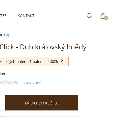
TĚŽ
KONTAKT
0
 hnědý
 Click - Dub královský hnědý
aha
2
e celých balení (1 balení = 1.883m
)
dne
 Kč bez DPH)
2
cena za m
PŘÍDAT DO KOŠÍKU