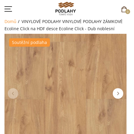
0
Domů
VINYLOVÉ PODLAHY
VINYLOVÉ PODLAHY ZÁMKOVÉ
Ecoline Click na HDF desce
Ecoline Click - Dub noblesní
Soutěžní podlaha
DOMŮ
SORTIMENT
AKCE
CENÍK
REFERENCE
SOUTĚŽ
KONTAKT