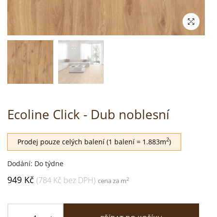
Ecoline Click - Dub noblesní
2
Prodej pouze celých balení (1 balení = 1.883m
)
Dodání: Do týdne
949 Kč
(784 Kč bez DPH)
2
cena za m