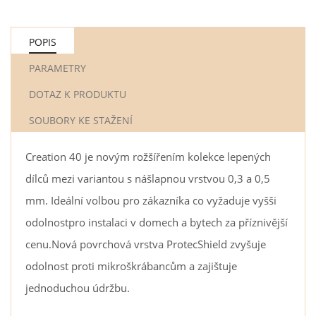
POPIS
PARAMETRY
DOTAZ K PRODUKTU
SOUBORY KE STAŽENÍ
Creation 40 je novým rožšířením kolekce lepených
dílců mezi variantou s nášlapnou vrstvou 0,3 a 0,5
mm. Ideální volbou pro zákazníka co vyžaduje vyšši
odolnostpro instalaci v domech a bytech za příznivější
cenu.Nová povrchová vrstva ProtecShield zvyšuje
odolnost proti mikroškrábancům a zajištuje
jednoduchou údržbu.