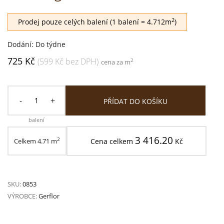
2
Prodej pouze celých balení (1 balení = 4.712m
)
Dodání: Do týdne
725 Kč
(599 Kč bez DPH)
2
cena za m
-
+
PŘÍDAT DO KOŠÍKU
balení
3 416.20
2
Celkem
4.71
m
Cena celkem
Kč
SKU:
0853
VÝROBCE:
Gerflor