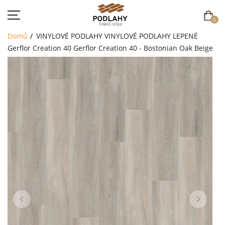
0
Domů
VINYLOVÉ PODLAHY
VINYLOVÉ PODLAHY LEPENÉ
Gerflor Creation 40
Gerflor Creation 40 - Bostonian Oak Beige
DOMŮ
SORTIMENT
AKCE
CENÍK
REFERENCE
SOUTĚŽ
KONTAKT