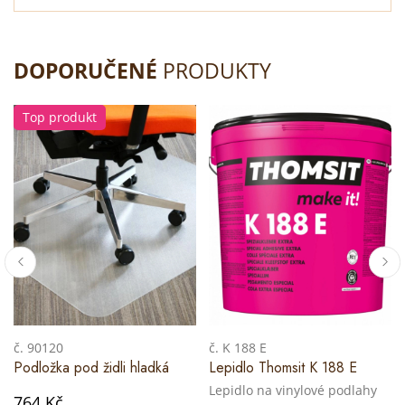
DOPORUČENÉ
PRODUKTY
Top produkt
č. 90120
č. K 188 E
Podložka pod židli hladká
Lepidlo Thomsit K 188 E
Lepidlo na vinylové podlahy
764 Kč