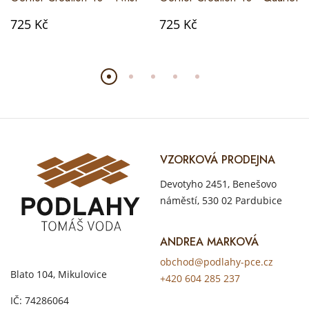
725 Kč
725 Kč
VZORKOVÁ PRODEJNA
Devotyho 2451, Benešovo
náměstí, 530 02 Pardubice
ANDREA MARKOVÁ
obchod@podlahy-pce.cz
Blato 104, Mikulovice
+420 604 285 237
IČ: 74286064