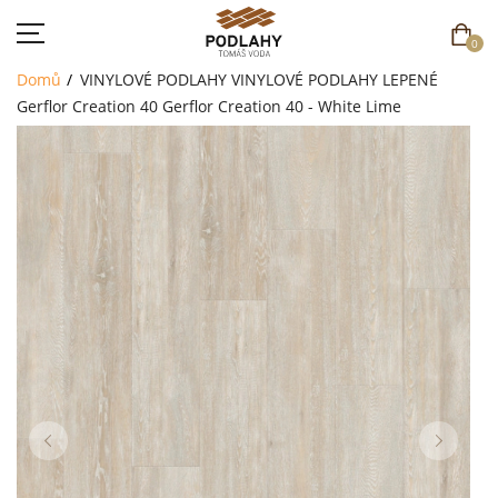
0
Domů
VINYLOVÉ PODLAHY
VINYLOVÉ PODLAHY LEPENÉ
Gerflor Creation 40
Gerflor Creation 40 - White Lime
DOMŮ
SORTIMENT
AKCE
CENÍK
REFERENCE
SOUTĚŽ
KONTAKT