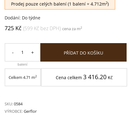
2
Prodej pouze celých balení (1 balení = 4.712m
)
Dodání: Do týdne
725 Kč
(599 Kč bez DPH)
2
cena za m
-
+
PŘÍDAT DO KOŠÍKU
balení
3 416.20
2
Celkem
4.71
m
Cena celkem
Kč
SKU:
0584
VÝROBCE:
Gerflor