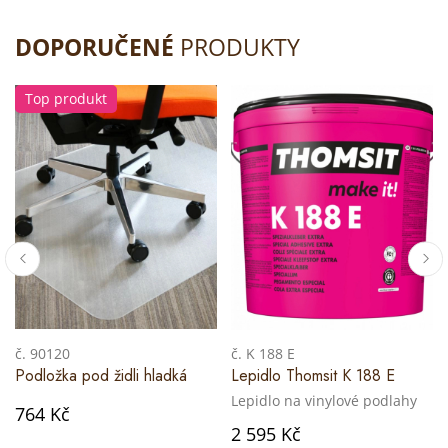
DOPORUČENÉ
PRODUKTY
Top produkt
č. 90120
č. K 188 E
Podložka pod židli hladká
Lepidlo Thomsit K 188 E
Lepidlo na vinylové podlahy
764 Kč
2 595 Kč