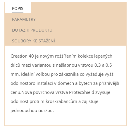
POPIS
PARAMETRY
DOTAZ K PRODUKTU
SOUBORY KE STAŽENÍ
Creation 40 je novým rožšířením kolekce lepených
dílců mezi variantou s nášlapnou vrstvou 0,3 a 0,5
mm. Ideální volbou pro zákazníka co vyžaduje vyšši
odolnostpro instalaci v domech a bytech za příznivější
cenu.Nová povrchová vrstva ProtecShield zvyšuje
odolnost proti mikroškrábancům a zajištuje
jednoduchou údržbu.