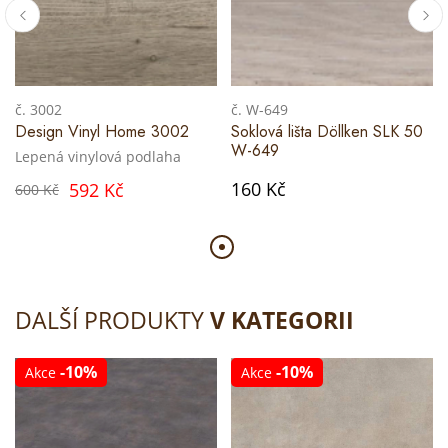
č. 3002
č. W-649
Design Vinyl Home 3002
Soklová lišta Döllken SLK 50
W-649
Lepená vinylová podlaha
160 Kč
592 Kč
600 Kč
DALŠÍ PRODUKTY
V KATEGORII
-10%
-10%
Akce
Akce