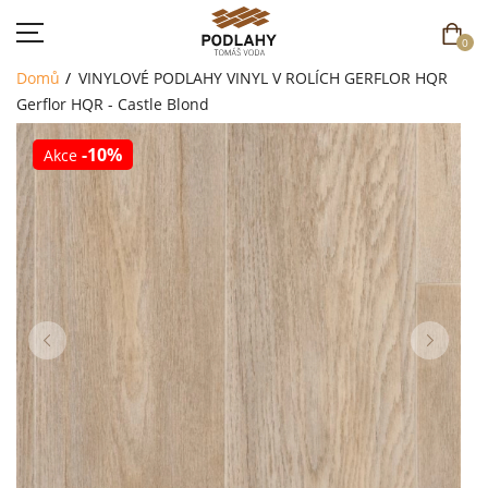
0
Domů
VINYLOVÉ PODLAHY
VINYL V ROLÍCH
GERFLOR HQR
Gerflor HQR - Castle Blond
-10%
Akce
DOMŮ
SORTIMENT
AKCE
CENÍK
REFERENCE
SOUTĚŽ
KONTAKT