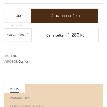
-
+
PŘÍDAT DO KOŠÍKU
běžný metr
1 280
2
Celkem
2.00
m
Cena celkem
Kč
SKU:
1802
VÝROBCE:
Gerflor
POPIS
PARAMETRY
DOTAZ K PRODUKTU