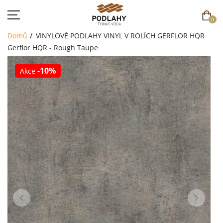
0
Domů
VINYLOVÉ PODLAHY
VINYL V ROLÍCH
GERFLOR HQR
Gerflor HQR - Rough Taupe
-10%
Akce
DOMŮ
SORTIMENT
AKCE
CENÍK
REFERENCE
SOUTĚŽ
KONTAKT