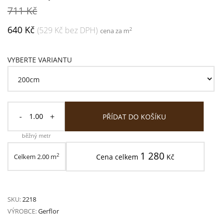
711 Kč
640 Kč
(529 Kč bez DPH)
2
cena za m
VYBERTE VARIANTU
-
+
PŘÍDAT DO KOŠÍKU
běžný metr
1 280
2
Celkem
2.00
m
Cena celkem
Kč
SKU:
2218
VÝROBCE:
Gerflor