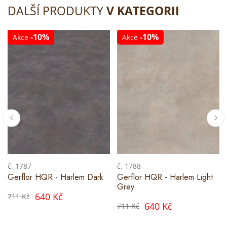
DALŠÍ PRODUKTY
V KATEGORII
-10%
-10%
Akce
Akce
č. 1787
č. 1788
Gerflor HQR - Harlem Dark
Gerflor HQR - Harlem Light
Grey
640 Kč
711 Kč
640 Kč
711 Kč